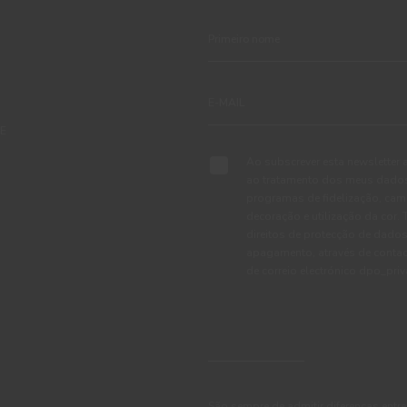
TE
Ao subscrever esta newsletter 
ao tratamento dos meus dados 
programas de fidelização, cam
decoração e utilização da cor
direitos de protecção de dados
apagamento, através de conta
de correio electrónico dpo_pr
São sempre de admitir diferenças entre