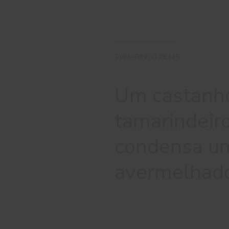
TAMARINDO #E445
Um castanho
tamarindeiro
condensa u
avermelhad