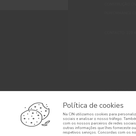
CONSTRUÇÃO CIV
PERFORMANCE C
CONTACTO: 229 405
© 2026 CIN, S.A.
Termos e Condi
Política de cookies
Litígios de Con
Na CIN utilizamos cookies para personaliz
sociais e analisar o nosso tráfego. També
Condições Gera
com os nossos parceiros de redes sociais
outras informações que lhes forneceste ou 
respetivos serviços. Concordas com os nos