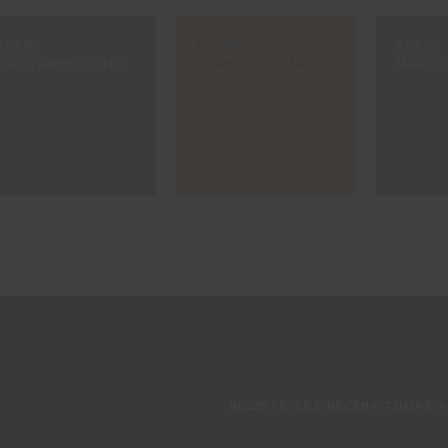
#E582
#E583
#E585
CASTANHO IONA
OCRE SEVILHA
MARAC
REGISTE-SE E RECEBA TODAS A