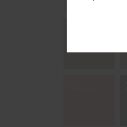
#E088
ALMAGRE
#E197
TERRA QUENTE