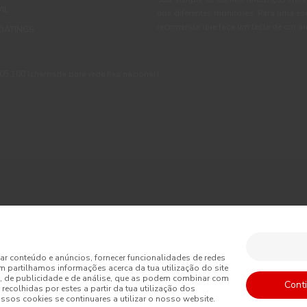
IL
nos diferentes monitores. Para uma es
recomenda que faça um teste de cor an
OATINGS
 100 (chamada para rede fixa nacional)
ções
Política de Privacidade
Política de Cookies
Faqs
sumo
Livro de Reclamações Online
Condições Gerais de Venda Online
ar conteúdo e anúncios, fornecer funcionalidades de redes
m partilhamos informações acerca da tua utilização do site
is de Venda
Acessibilidade
, de publicidade e de análise, que as podem combinar com
Cont
recolhidas por estes a partir da tua utilização dos
sos cookies se continuares a utilizar o nosso website.