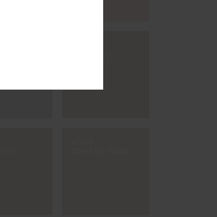
#E119
 PÚRPURA
VERMELHO
MÁLAGA
#E580
ROBA
OLHO DE TIGRE