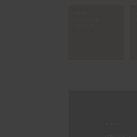
#E581
CASTANHO
BAOBAB
MENUS
QUEM SOMOS