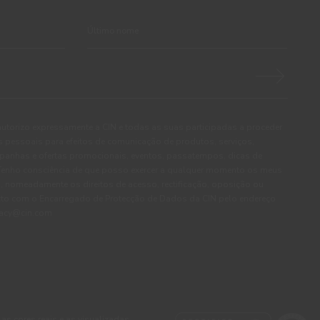
autorizo expressamente a CIN e todas as suas participadas a proceder
pessoais para efeitos de comunicação de produtos, serviços,
panhas e ofertas promocionais, eventos, passatempos, dicas de
. Tenho consciência de que posso exercer a qualquer momento os meus
, nomeadamente os direitos de acesso, rectificação, oposição ou
cto com o Encarregado de Protecção de Dados da CIN pelo endereço
ivacy@cin.com
 as cores reais e as visualizadas