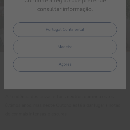
Confirme a região que pretende
consultar informação.
Portugal Continental
Madeira
Açores
3 OUTUBRO 2023
Desfrute do calor do Outono em sua
casa
A tendência dos cinzas e tons neutros dominou estes
últimos anos, mas neste Outono está a dar lugar a notas
de cor mais intensas e escuras.