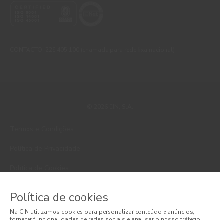
CONTACTO: 229 405 100 (chamada para rede fixa nacional)
© 2026 CIN, S.A.
Termos e Condições
Política de Privacidade
Política de Cookies
Faqs
Política de cookies
Litígios de Consumo
Na CIN utilizamos cookies para personalizar conteúdo e anúncios,
fornecer funcionalidades de redes sociais e analisar o nosso tráfego.