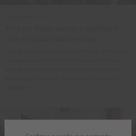
21 NOVEMBRO 2023
Viva um Natal quente e acolhedor
com estas paletas de cores
O Natal aproxima-se e, com ele, o desejo de redecorar a
casa para a época festiva. Em 2023, damos um toque
especial à decoração natalícia, renovando também a cor
das paredes. Descubra as 3 paletas de cores que lhe
propomos!