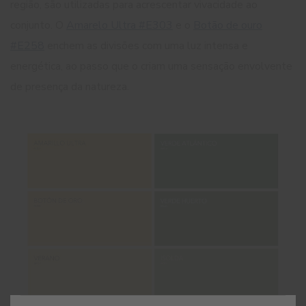
região, são utilizadas para acrescentar vivacidade ao
conjunto.
O
Amarelo Ultra #E303
e o
Botão de ouro
#E258
enchem as divisões com uma luz intensa e
energética, ao passo que o criam uma sensação envolvente
de presença da natureza.