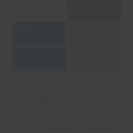
Os t
ons de terracota (
Telha #3228
), areia (
Mármore Bege
#1390
) e pedra (
Branco Godo #E122
) também são
populares, reflectindo as paisagens costeiras e os edifícios
históricos da região. Outras cores que complementam esta
paleta podem ser o
Linen #E684
e o
Turmeric #E720
.