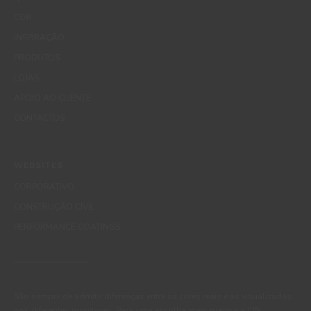
COR
INSPIRAÇÃO
PRODUTOS
LOJAS
APOIO AO CLIENTE
CONTACTOS
WEBSITES
CORPORATIVO
CONSTRUÇÃO CIVIL
PERFORMANCE COATINGS
São sempre de admitir diferenças entre as cores reais e as visualizadas
nos diferentes monitores. Para uma escolha mais precisa a CIN