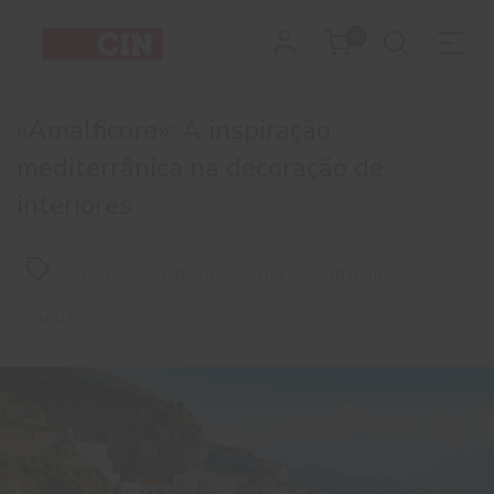
Amalficore:
0
A
inspiração
«Amalficore»: A inspiração
mediterrânica
mediterrânica na decoração de
interiores
na
decoração
ITALIA
PINTAR
CORES
INTERIOR
de
AMALFI
interiores