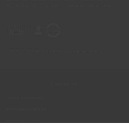
recomenda que faça um teste de cor antes de qualquer aplicação.
CONTACTO: 229 405 100 (chamada para rede fixa nacional)
© 2026 CIN, S.A.
Termos e Condições
Política de Privacidade
Política de Cookies