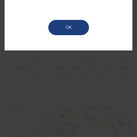
essência do estilo “Amalficore"
Inspirada na beleza da costa de Amalfi, no sul de Itália,
OK
esta tendência caracteriza-se por elementos que evocam o
estilo de vida mediterrânico, com uma forte ênfase em
cores vivas, materiais naturais e uma sensação geral de
frescura e relaxamento. O estilo «Amalficore» é ideal para
criar espaços abertos e fluidos, para desfrutar da luz natural
que penetra através de grandes janelas, portadas de vidro
ou varandas.