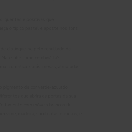
s, quentes e positivas que
eça o típico pastel e aposte nos tons
ade distingue-se pelo resultado da
el. Não sabe como combiná-la?
 cromática: sofás, mesas, almofadas,
o pigmento de cor verde-azulado
ferentes que abrirá as portas da sua
erfeitamente com móveis brancos de
m vime, madeira, suculentas e cactos, e