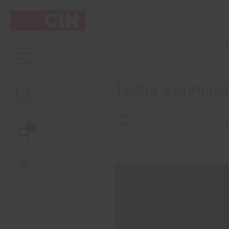
Tenha
a
INSPIRAÇÃO
CINDECOR
INÍCIO
primavera
nas
Tenha a primave
suas
INSPIRAÇÃO
DICAS E
0
paredes
com
a
CIN!