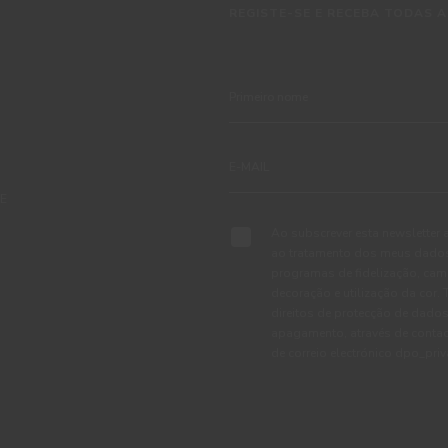
REGISTE-SE E RECEBA TODAS A
TE
Ao subscrever esta newsletter 
ao tratamento dos meus dados 
programas de fidelização, cam
decoração e utilização da cor
direitos de protecção de dados
apagamento, através de conta
de correio electrónico dpo_pr