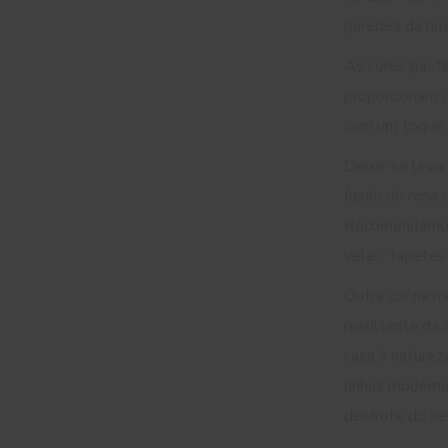
paredes da no
As cores paste
proporcionam u
com um toque e
Deixe-se leva
fusão do rosa 
Recomendamos 
velas, tapetes
Outra cor na m
resultante da 
casa à naturez
linhas moderna
desfrute do s