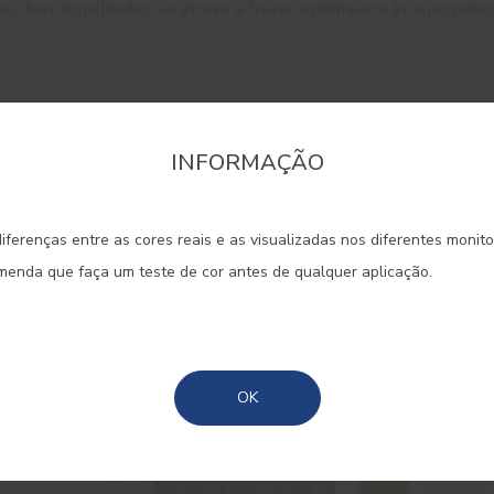
s duas tonalidades se atreve a trazer a primavera às suas pare
INFORMAÇÃO
onfirme a região que pretende consultar informaçã
iferenças entre as cores reais e as visualizadas nos diferentes monit
Portugal Continental
omenda que faça um teste de cor antes de qualquer aplicação.
Madeira
Açores
OK