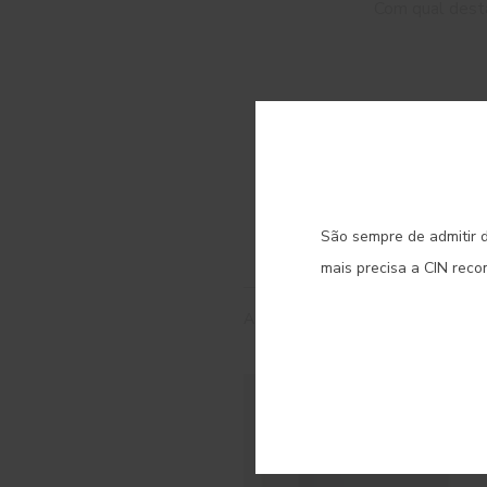
Com qual desta
C
São sempre de admitir d
mais precisa a CIN rec
ARTIGOS RELACIONADOS