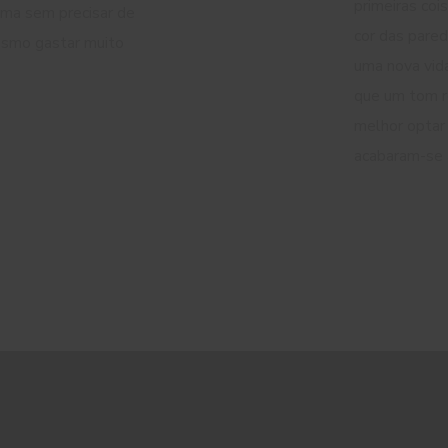
primeiras co
ema sem precisar de
cor das pared
esmo gastar muito
uma nova vida 
que um tom r
melhor optar
acabaram-se 