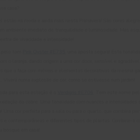
ssa casa?
l estão na moda e ainda mais nesta Primavera! São cores alegre
m ambiente imediato de tranquilidade e luminosidade. Mas esqu
xtra de vivacidade e intensidade!
r pelo tom
Pink Oyster #E735
, uma aposta segura! Esta tonalid
com o laranja, dando origem a uma cor doce, sensível e agradáv
que o faça com móveis e elementos decorativos da mesma gama
... Viverá numa explosão de cor, como se estivesse num jardim!
oda para esta estação é o
Verdigris #E706
. Tem este nome pel
oxidação do cobre. Uma tonalidade com nuances e intensidades di
a! Uma cor perfeita para a sala ou para o quarto, que combina p
s e contemporâneas e diferentes tipos de plantas. Combine-a co
eu bosque em casa!