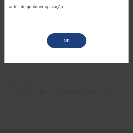
antes de qualquer aplicação.
OK
Artibiose
Solução para inibir a proliferação de fungos e algas.