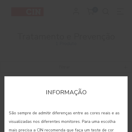
0
Tratamento e Prevenção
1 Produto
Filtrar
INFORMAÇÃO
São sempre de admitir diferenças entre as cores reais e as
visualizadas nos diferentes monitores. Para uma escolha
mais precisa a CIN recomenda que faça um teste de cor