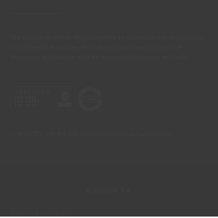
São sempre de admitir diferenças entre as cores reais e as visualizadas
nos diferentes monitores. Para uma escolha mais precisa a CIN
recomenda que faça um teste de cor antes de qualquer aplicação.
CONTACTO: 229 405 100 (chamada para rede fixa nacional)
© 2026 CIN, S.A.
Termos e Condições