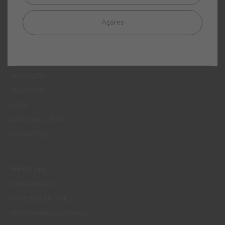
Açores
MENUS
QUEM SOMOS
COR
INSPIRAÇÃO
PRODUTOS
LOJAS
APOIO AO CLIENTE
CONTACTOS
WEBSITES
CORPORATIVO
CONSTRUÇÃO CIVIL
PERFORMANCE COATINGS