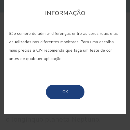
INFORMAÇÃO
COMPRAR ONLINE
São sempre de admitir diferenças entre as cores reais e as
visualizadas nos diferentes monitores. Para uma escolha
GUARDAR
mais precisa a CIN recomenda que faça um teste de cor
antes de qualquer aplicação.
AZUL NEPTUNO #E398
OK
Um azul profundo e misterioso como
o longínquo planeta Neptuno.