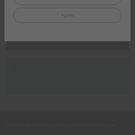
Açores
#E311
AZUL ODISSEIA
#E319
AZUL CÁSPIO
REGISTE-SE E RECEBA TODAS AS NOVIDADES DA CIN