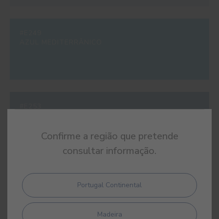
#E249
AZUL MEDITERRÂNICO
#E253
AZUL DRAGÃO
Confirme a região que pretende
consultar informação.
#E287
Portugal Continental
AZUL URBANO
Madeira