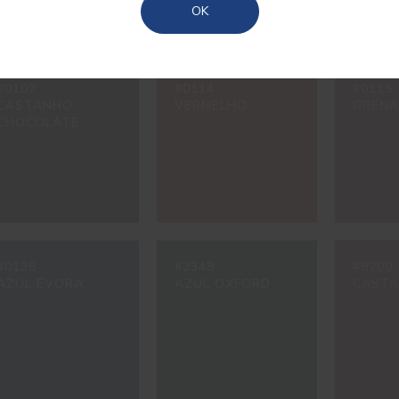
OK
#0107
#0114
#0115
CASTANHO
VERMELHO
GRENA
CHOCOLATE
#0138
#2348
#8200
AZUL ÉVORA
AZUL OXFORD
CASTA