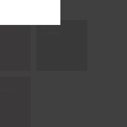
#0116
T
MARRON
NHO CHÁ