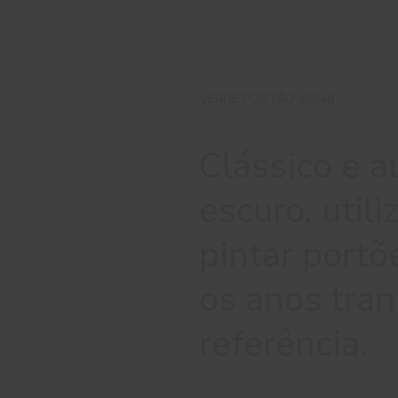
VERDE PORTÃO #6249
Clássico e a
escuro, util
pintar portõ
os anos tra
referência.