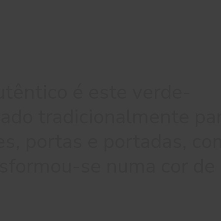
utêntico é este verde-
izado tradicionalmente pa
es, portas e portadas, co
nsformou-se numa cor de