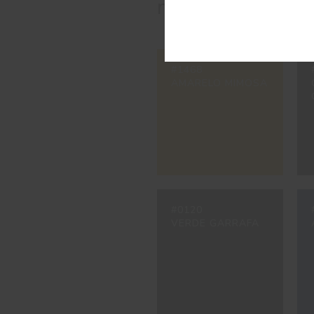
metalizados.
#1468
AMARELO MIMOSA
#0120
VERDE GARRAFA