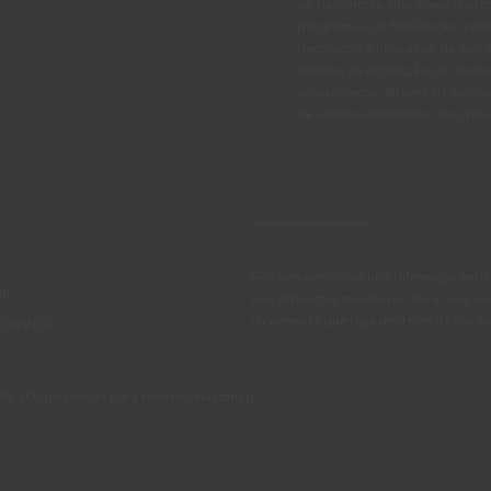
ao tratamento dos meus dados 
programas de fidelização, cam
decoração e utilização da cor
direitos de protecção de dados
apagamento, através de conta
de correio electrónico dpo_pr
São sempre de admitir diferenças entre
IL
nos diferentes monitores. Para uma es
recomenda que faça um teste de cor an
OATINGS
 100 (chamada para rede fixa nacional)