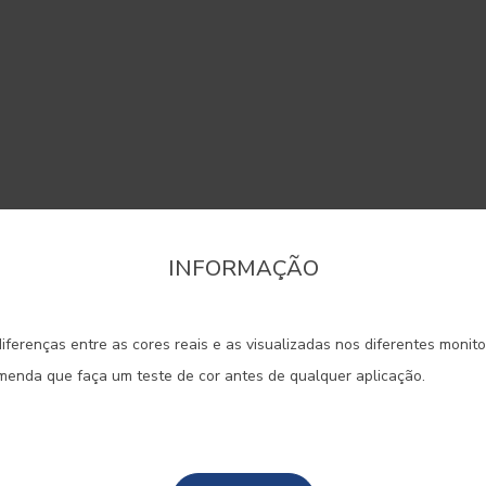
INFORMAÇÃO
onfirme a região que pretende consultar informaçã
decorar madeiras e metais, no
ior, não deixe de consultar a noss
iferenças entre as cores reais e as visualizadas nos diferentes monit
Portugal Continental
. De fácil aplicação e muito
omenda que faça um teste de cor antes de qualquer aplicação.
es esmaltes existem em diversos
Madeira
lhantes, acetinados, foscos e
Açores