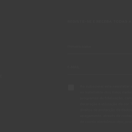
REGISTE-SE E RECEBA TODAS A
TE
Ao subscrever esta newsletter 
ao tratamento dos meus dados 
programas de fidelização, cam
decoração e utilização da cor
direitos de protecção de dados
apagamento, através de conta
de correio electrónico dpo_pr