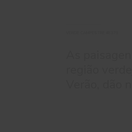
VERDE CAMPESTRE #E379
As paisagen
região verd
Verão, dão 