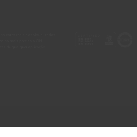
 as cores reais e as visualizadas
colha mais precisa a CIN
tes de qualquer aplicação.