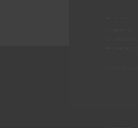
WEBSITES
CORPORATIVO
CONSTRUÇÃO CIV
PERFORMANCE C
CONTACTO: 229 405
© 2026 CIN, S.A.