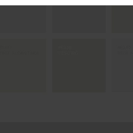
#E337
#E338
#E340
BEGE ALCÂNTARA
VESÚVIO
BEGE 