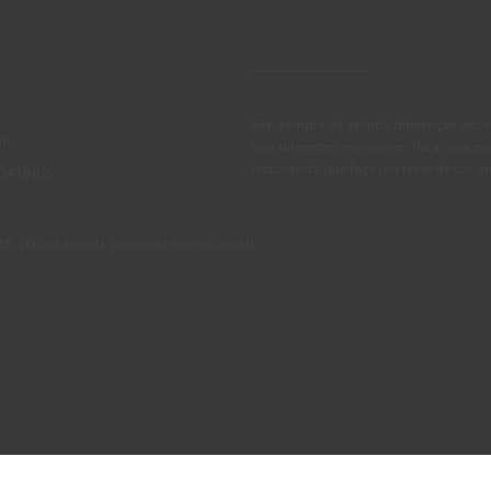
São sempre de admitir diferenças entre
IL
nos diferentes monitores. Para uma es
recomenda que faça um teste de cor an
OATINGS
 100 (chamada para rede fixa nacional)