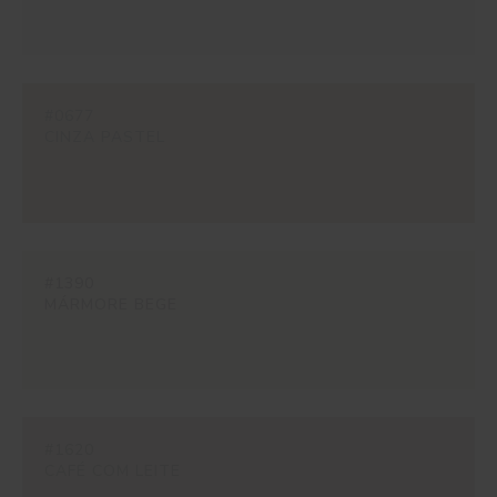
#0677
CINZA PASTEL
#1390
MÁRMORE BEGE
#1620
CAFÉ COM LEITE