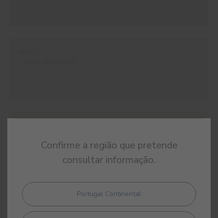
#9435
CINZA INVERNO
#E124
BRANCO CANVAS
Confirme a região que pretende
consultar informação.
Portugal Continental
#E266
BEGE SIAM