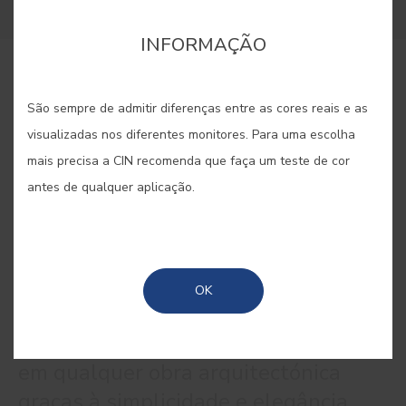
INFORMAÇÃO
COMPRAR ONLINE
São sempre de admitir diferenças entre as cores reais e as
visualizadas nos diferentes monitores. Para uma escolha
GUARDAR
mais precisa a CIN recomenda que faça um teste de cor
antes de qualquer aplicação.
CINZA BETÃO #7467
OK
Este material tornou-se recorrente
em qualquer obra arquitectónica
graças à simplicidade e elegância