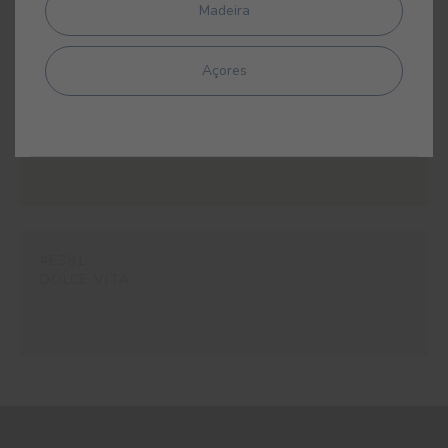
Madeira
Açores
#E336
BEGE KALAHARI
#E381
DOLCE VITA