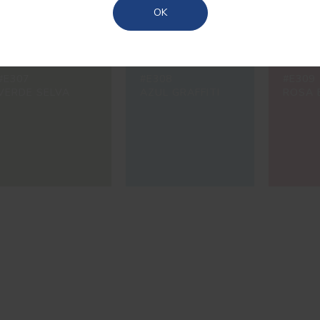
Açores
OK
#E307
#E308
#E309
VERDE SELVA
AZUL GRAFFITI
ROSA 