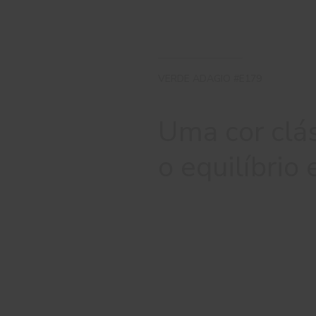
VERDE ADAGIO #E179
Uma cor clá
o equilíbrio