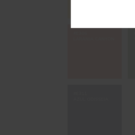
#E306
LARANJA CANYON
#E311
AZUL ODISSEIA