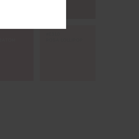
#E310
BATOM
ROSA LOLLIPOP