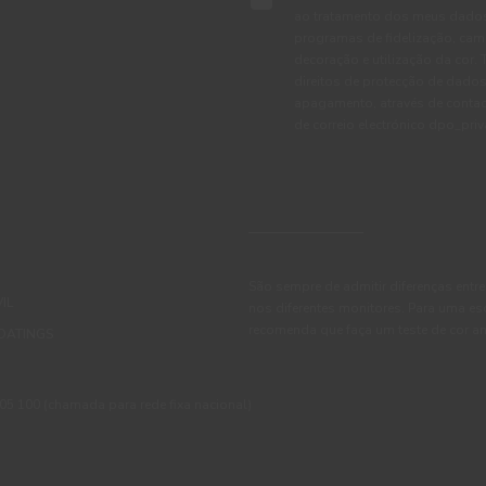
ao tratamento dos meus dados 
programas de fidelização, cam
decoração e utilização da cor
direitos de protecção de dados
apagamento, através de conta
de correio electrónico dpo_pr
São sempre de admitir diferenças entre
IL
nos diferentes monitores. Para uma es
recomenda que faça um teste de cor an
OATINGS
 100 (chamada para rede fixa nacional)