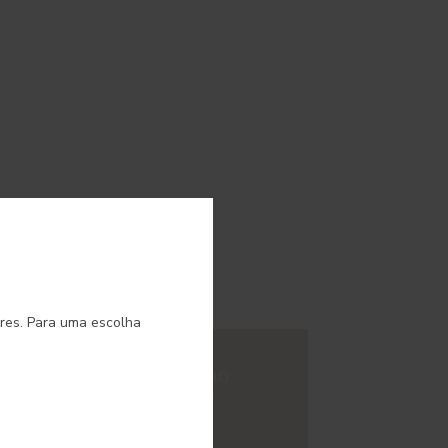
o.
ores. Para uma escolha
#E305
 AVENTURA
VERMELHO
CIPANGO