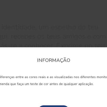
 identidade, um espelho do teu
Aqui, recebes os teus amigos e com
dás-te a conhecer. Exprime no teu
erdade através das tuas cores
INFORMAÇÃO
onfirme a região que pretende consultar informaçã
ca a diferença.
iferenças entre as cores reais e as visualizadas nos diferentes monit
Portugal Continental
omenda que faça um teste de cor antes de qualquer aplicação.
#5111
#E247
#E304
AZUL ATLÂNTICO
BICO DE TUCANO
VERDE
Madeira