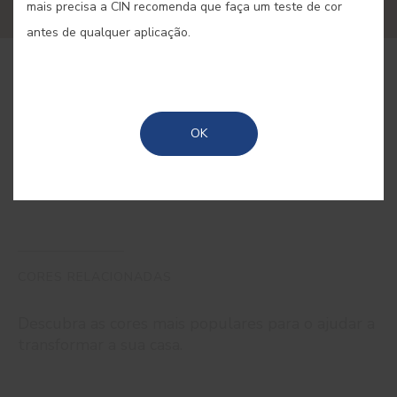
mais precisa a CIN recomenda que faça um teste de cor
antes de qualquer aplicação.
COMPRAR ONLINE
OK
GUARDAR
CORES RELACIONADAS
Descubra as cores mais populares para o ajudar a
transformar a sua casa.