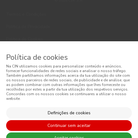
© 2026 CIN, S.A.
Termos e Condições
Política de Privacidade
Política de Cookies
Faqs
Política de cookies
Litígios de Consumo
Na CIN utilizamos cookies para personalizar conteúdo e anúncios,
fornecer funcionalidades de redes sociais e analisar o nosso tráfego.
Livro de Reclamações Online
Também partilhamos informações acerca da tua utilização do site com
os nossos parceiros de redes sociais, de publicidade e de análise, que
as podem combinar com outras informações que lhes forneceste ou
Condições Gerais de Venda Online
recolhidas por estes a partir da tua utilização dos respetivos serviços.
Concordas com os nossos cookies se continuares a utilizar o nosso
website.
Condições Gerais de Venda
Acessibilidade
Definições de cookies
Continuar sem aceitar
Aceitar cookies