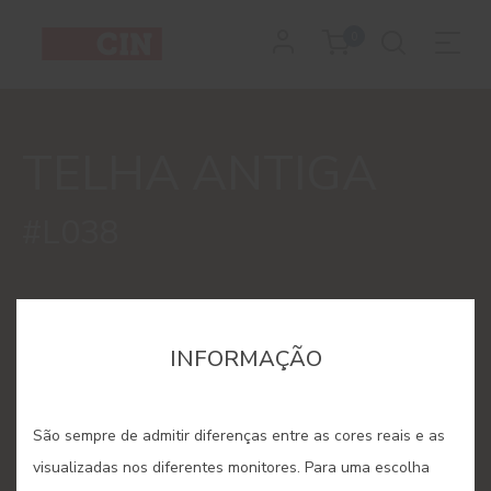
Cor
0
Telha
Antiga
TELHA ANTIGA
para
interiores
#L038
INFORMAÇÃO
São sempre de admitir diferenças entre as cores reais e as
visualizadas nos diferentes monitores. Para uma escolha