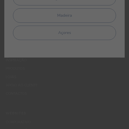
apagamento, através de contacto com o Encarregado de
Protecção de Dados da CIN pelo endereço de correio electrónico
Madeira
dpo_privacy@cin.com
Açores
MENUS
QUEM SOMOS
COR
INSPIRAÇÃO
PRODUTOS
LOJAS
APOIO AO CLIENTE
CONTACTOS
WEBSITES
CORPORATIVO