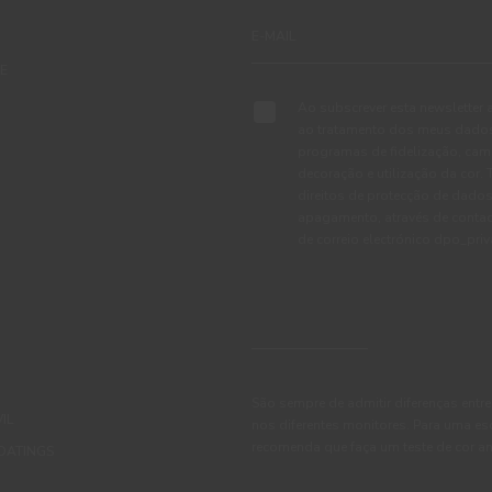
TE
Ao subscrever esta newsletter 
ao tratamento dos meus dados 
programas de fidelização, cam
decoração e utilização da cor
direitos de protecção de dados
apagamento, através de conta
de correio electrónico dpo_pr
São sempre de admitir diferenças entre
IL
nos diferentes monitores. Para uma es
recomenda que faça um teste de cor an
OATINGS