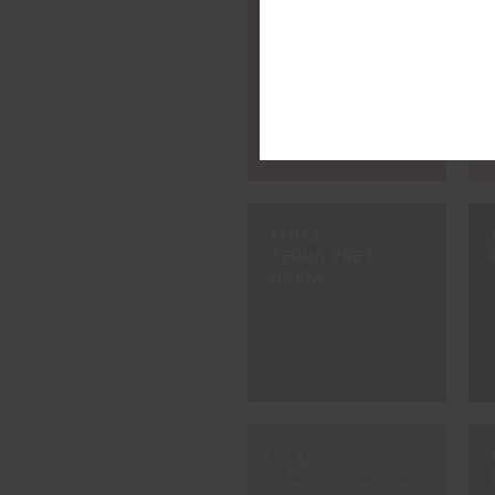
#3002
VERMELHO
CARMIM
#E079
TERRA PRETA
MOÍDA
#E572
VERDE SALGUEIRO