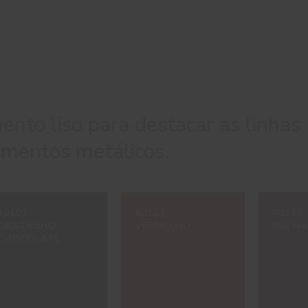
nto liso para destacar as linhas
ementos metálicos.
#0107
#0114
#0115
CASTANHO
VERMELHO
GRENA
CHOCOLATE