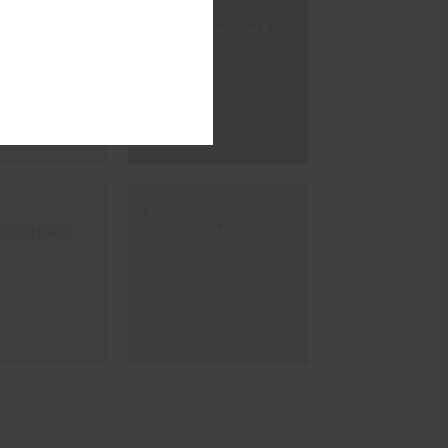
#8200
 BETÃO
CASTANHO CHÁ
#E560
KALAHARI
AZUL DANÚBIO