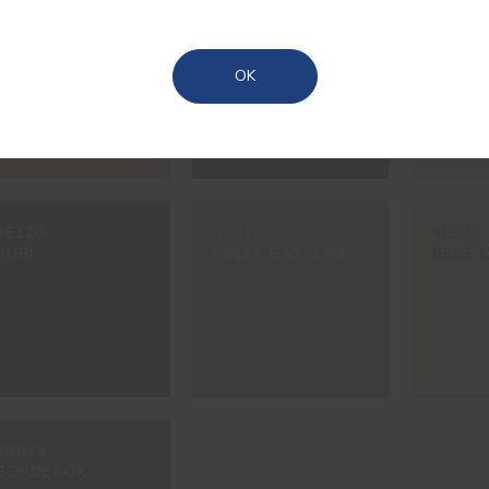
#3228
#6249
#7467
TELHA
VERDE PORTÃO
CINZA
Açores
OK
#E120
#E218
#E336
RUBI
CINZA BASALTO
BEGE 
#R845
BORDEAUX