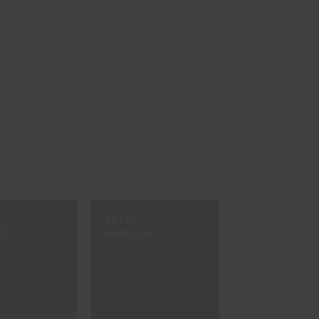
#0116
T
MARRON