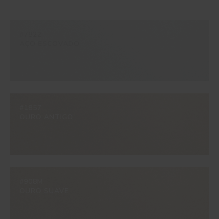
#7822
AÇO ESCOVADO
#1857
OURO ANTIGO
#908M
OURO SUAVE