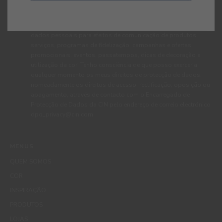
Ao subscrever esta newsletter autorizo expressamente a CIN e
todas as suas participadas a proceder ao tratamento dos meus
dados pessoais para efeitos de comunicação de produtos,
serviços, programas de fidelização, campanhas e ofertas
promocionais, eventos, passatempos, dicas de decoração e
utilização da cor. Tenho consciência de que posso exercer a
qualquer momento os meus direitos de protecção de dados,
nomeadamente os direitos de acesso, rectificação, oposição ou
apagamento, através de contacto com o Encarregado de
Protecção de Dados da CIN pelo endereço de correio electrónico
dpo_privacy@cin.com
MENUS
QUEM SOMOS
COR
INSPIRAÇÃO
PRODUTOS
LOJAS