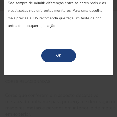
São sempre de admitir diferenças entre as cores reais e as
visualizadas nos diferentes monitores. Para uma escolha
mais precisa a CIN recomenda que faça um teste de cor
COMPRAR ONLINE
antes de qualquer aplicação.
GUARDAR
OK
CORES RELACIONADAS
Cores que conferem um aspecto decorativo
metalizado brilhante para protecção e decoração de
madeiras, metais e paredes em interior, e de metais
em exterior.