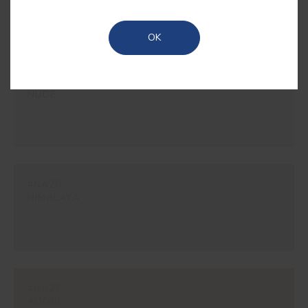
conta uma história de tradição e artesanato, ideal
para criar espaços autênticos.
OK
#NA25
NUDE
#NA26
HIMALAYA
#NA27
ADOBE