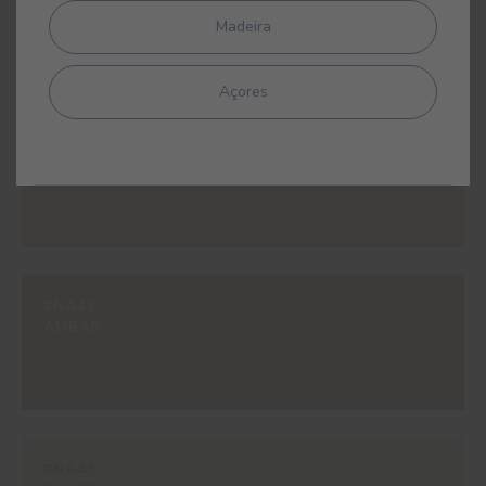
TAN
Madeira
Açores
#NA41
SOLARA
#NA42
AMBAR
#NA43