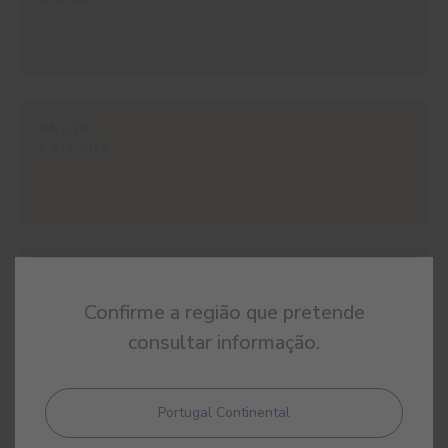
#NA38
CALCARA
#NA39
UBARI
Confirme a região que pretende
consultar informação.
Portugal Continental
#NA40