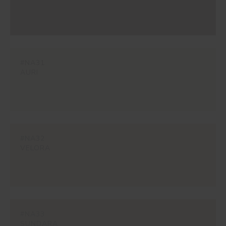
#NA31
AURI
#NA32
VELORA
#NA33
SUNDARA