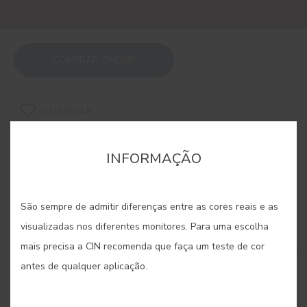
COMPRAR ONLINE
GUARDAR
INFORMAÇÃO
São sempre de admitir diferenças entre as cores reais e as
CORES RELACIONADAS
visualizadas nos diferentes monitores. Para uma escolha
mais precisa a CIN recomenda que faça um teste de cor
Inspirada na maleabilidade e riqueza cromática das
argilas, esta paleta oferece tons quentes e
antes de qualquer aplicação.
envolventes que transformam paredes em
superfícies com textura e profundidade. Cada cor