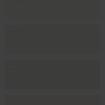
TUNDRA
#NA44
CARDAMOMO
#NA45
JUNCAL
#NA46