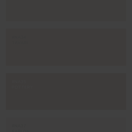
#NA34
TAVARI
#NA35
POTTERY
#NA37
SABLON