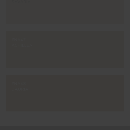
SAVARIA
#NA47
ACHILLEA
#NA48
DAURIA