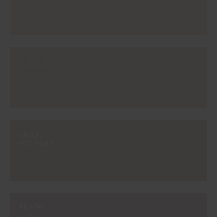
#NA34
TAVARI
#NA35
POTTERY
#NA36
RUSSET