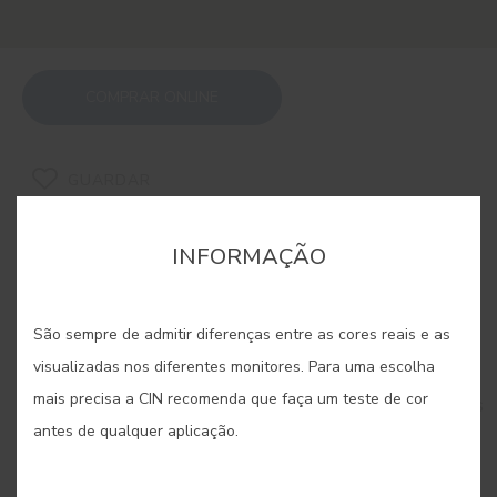
COMPRAR ONLINE
GUARDAR
INFORMAÇÃO
São sempre de admitir diferenças entre as cores reais e as
CORES RELACIONADAS
visualizadas nos diferentes monitores. Para uma escolha
mais precisa a CIN recomenda que faça um teste de cor
Inspirada na maleabilidade e riqueza cromática das
argilas, esta paleta oferece tons quentes e
antes de qualquer aplicação.
envolventes que transformam paredes em
superfícies com textura e profundidade. Cada cor