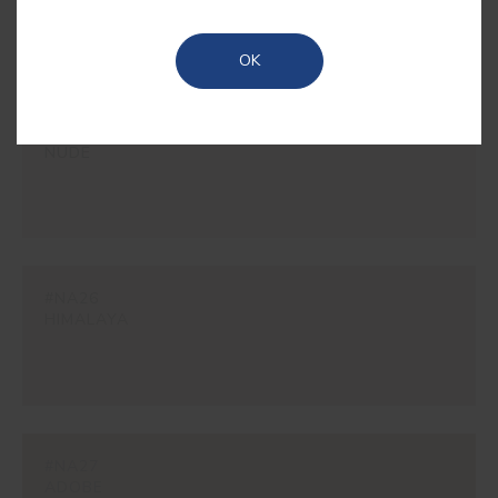
conta uma história de tradição e artesanato, ideal
para criar espaços autênticos.
OK
#NA25
NUDE
#NA26
HIMALAYA
#NA27
ADOBE