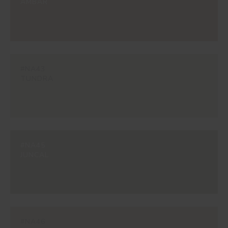
AMBAR
#NA43
TUNDRA
#NA45
JUNCAL
#NA46