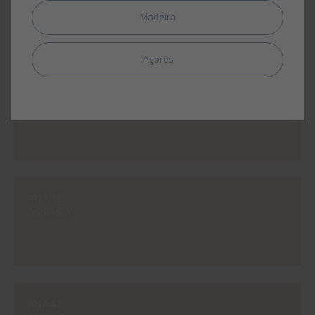
UBARI
Madeira
Açores
#NA40
TAN
#NA41
SOLARA
#NA42