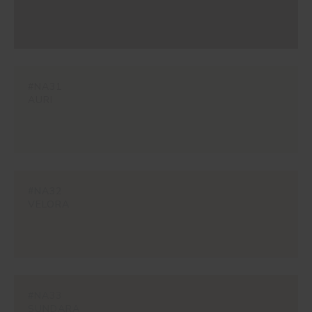
#NA31
AURI
#NA32
VELORA
#NA33
SUNDARA