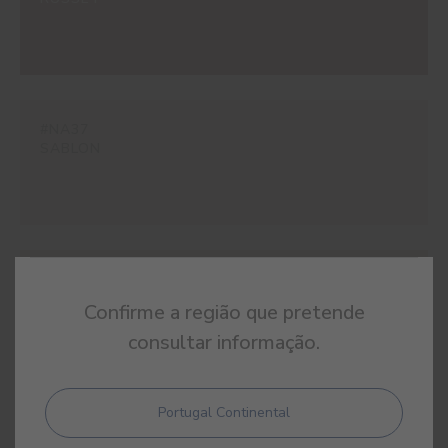
#NA37
SABLON
#NA38
CALCARA
Confirme a região que pretende
consultar informação.
Portugal Continental
#NA39