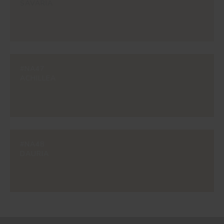
SAVARIA
#NA47
ACHILLEA
#NA48
DAURIA