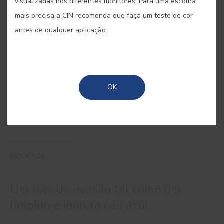
visualizadas nos diferentes monitores. Para uma escolha
mais precisa a CIN recomenda que faça um teste de cor
antes de qualquer aplicação.
COMPRAR ONLINE
GUARDAR
OK
SKY #PL34
Um tom de evasão tal como um
límpido e infinito céu azul.