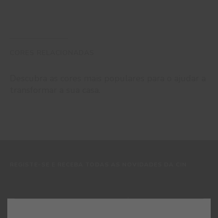
CORES RELACIONADAS
Descubra as cores mais populares para o ajudar a
transformar a sua casa.
REGISTE-SE E RECEBA TODAS AS NOVIDADES DA CIN