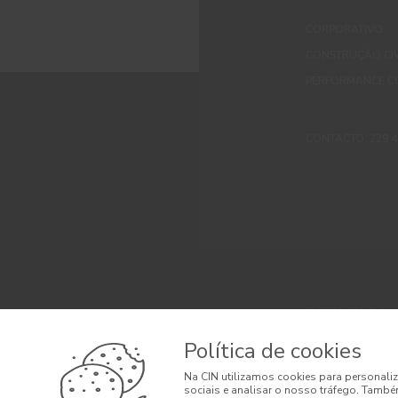
CORPORATIVO
CONSTRUÇÃO CIV
PERFORMANCE C
CONTACTO: 229 405
© 2026 CIN, S.A.
Termos e Condi
Política de cookies
Litígios de Con
Na CIN utilizamos cookies para personaliz
sociais e analisar o nosso tráfego. També
Condições Gera