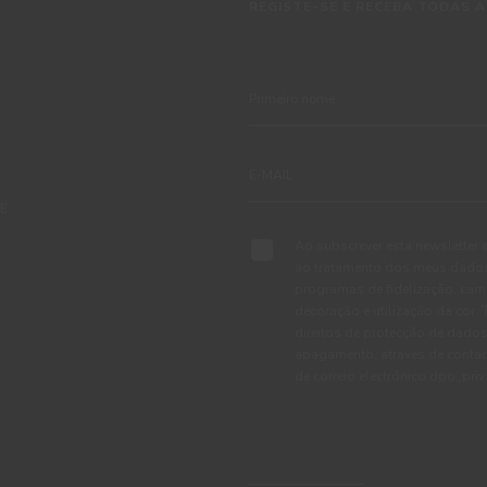
REGISTE-SE E RECEBA TODAS A
TE
Ao subscrever esta newsletter 
ao tratamento dos meus dados 
programas de fidelização, cam
decoração e utilização da cor
direitos de protecção de dados
apagamento, através de conta
de correio electrónico dpo_pr