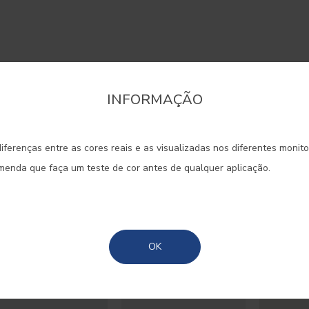
INFORMAÇÃO
onfirme a região que pretende consultar informaçã
rentes matizes e intensidades, a
iferenças entre as cores reais e as visualizadas nos diferentes monit
Portugal Continental
e de vida o nosso espaço.
omenda que faça um teste de cor antes de qualquer aplicação.
Madeira
Açores
#E706
#E709
#E711
OK
VERDIGRIS
LÍQUEN
KHAKI