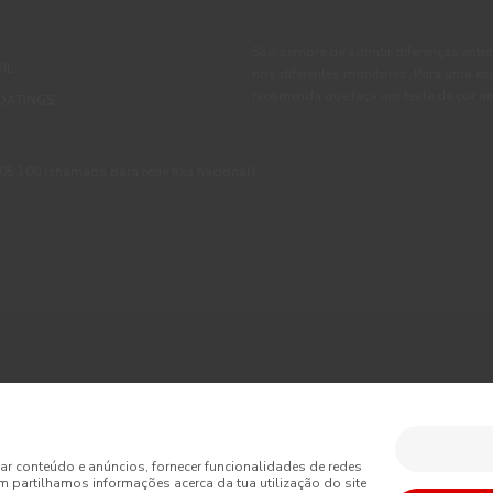
São sempre de admitir diferenças entre
IL
nos diferentes monitores. Para uma es
recomenda que faça um teste de cor an
OATINGS
 100 (chamada para rede fixa nacional)
ções
Política de Privacidade
Política de Cookies
Faqs
sumo
Livro de Reclamações Online
Condições Gerais de Venda Online
ar conteúdo e anúncios, fornecer funcionalidades de redes
m partilhamos informações acerca da tua utilização do site
is de Venda
Acessibilidade