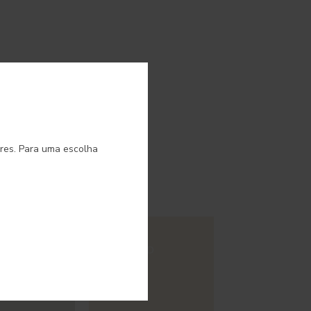
o.
ores. Para uma escolha
#E714
 VERT
MUSTARD