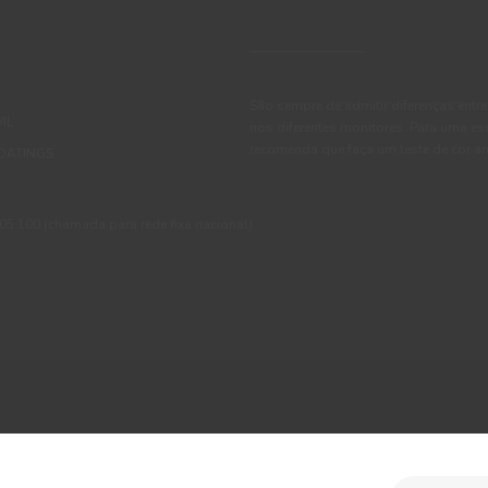
São sempre de admitir diferenças entre
IL
nos diferentes monitores. Para uma es
recomenda que faça um teste de cor an
OATINGS
 100 (chamada para rede fixa nacional)
ções
Política de Privacidade
Política de Cookies
Faqs