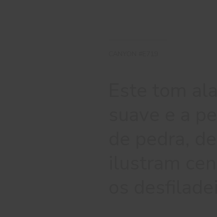
CANYON #E719
Este tom ala
suave e a pe
de pedra, de
ilustram ce
os desfilade