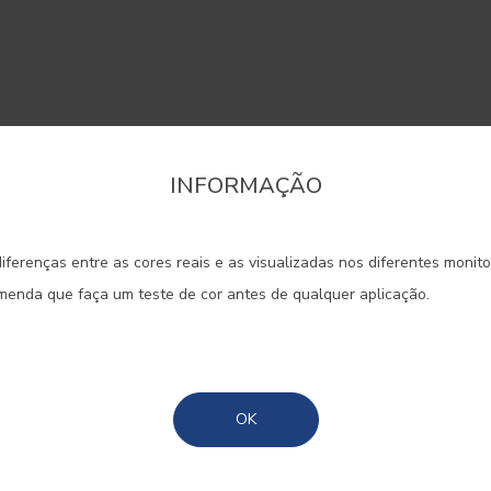
INFORMAÇÃO
onfirme a região que pretende consultar informaçã
iferenças entre as cores reais e as visualizadas nos diferentes monit
Portugal Continental
aço que fala de emoções, com ton
omenda que faça um teste de cor antes de qualquer aplicação.
nsíveis e agradáveis.
Madeira
Açores
OK
#E685
#E687
#E690
CAMEO PINK
NUDE
NEW B