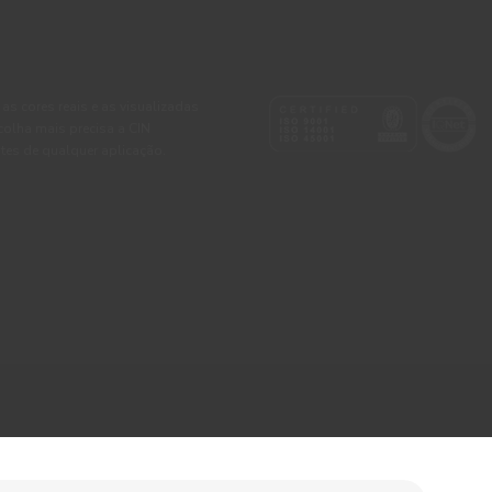
 as cores reais e as visualizadas
colha mais precisa a CIN
tes de qualquer aplicação.