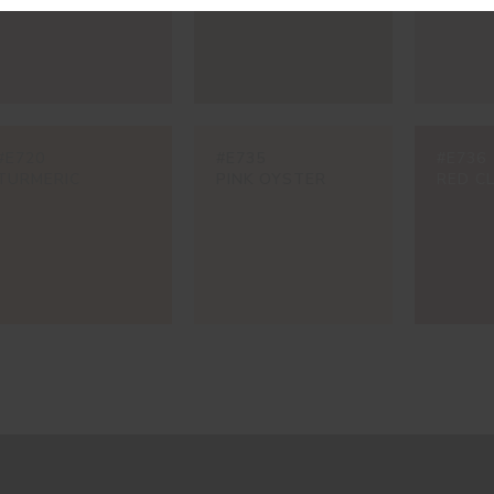
#E720
#E735
#E736
TURMERIC
PINK OYSTER
RED C