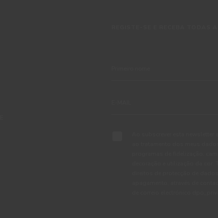
REGISTE-SE E RECEBA TODAS A
TE
Ao subscrever esta newsletter 
ao tratamento dos meus dados 
programas de fidelização, cam
decoração e utilização da cor
direitos de protecção de dados
apagamento, através de conta
de correio electrónico dpo_pr