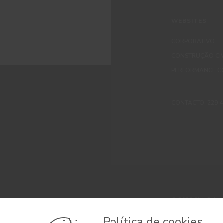
WEBSITES
CORPORATIVO
CONSTRUÇÃO CIV
PERFORMANCE C
CONTACTO: 229 405
© 2026 CIN, S.A.
Termos e Condi
Política de cookies