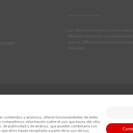
Las diferencias entre los colores reale
diferentes monitores son siempre admi
precisa, CIN recomienda hacer una pru
OATINGS
aplicación.
TINE, S.A.U.
iciones
Política de Privacidad
Política de Cookies
ar contenidos y anuncios, ofrecer funcionalidades de redes
én compartimos información sobre el uso que haces del sitio
erales de venta
, de publicidad y de análisis, que pueden combinarla con
Conti
o que ellos hayan recopilado a partir de tu uso de sus