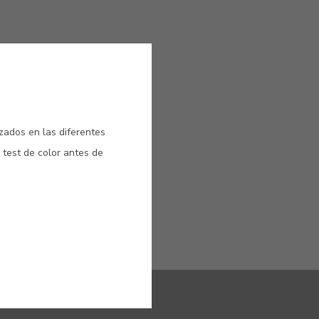
izados en las diferentes
e a
 test de color antes de