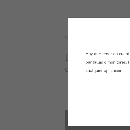
COLORES RELACIONADOS
Hay que tener en cuenta
Descubre los co
pantallas o monitores. 
cambiar tu casa.
cualquier aplicación.