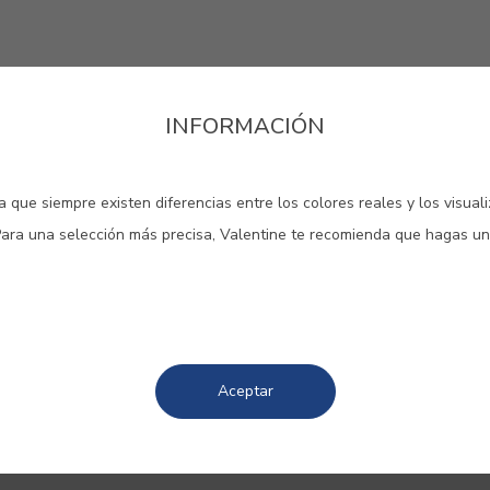
INFORMACIÓN
 que siempre existen diferencias entre los colores reales y los visual
lores más populares para ayudart
Para una selección más precisa, Valentine te recomienda que hagas un
Aceptar