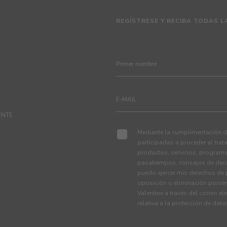
REGÍSTRESE Y RECIBA TODAS L
ENTE
Mediante la cumplimentación de
participadas a proceder al tra
productos, servicios, programa
pasatiempos, consejos de deco
puedo ejercer mis derechos de p
oposición o eliminación ponié
Valentine a través del correo el
relativa a la protección de dat