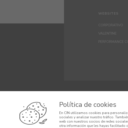
WEBSITES
CORPORATIVO
VALENTINE
PERFORMANCE C
© 2026 CIN VALEN
Política de cookies
Términos y Cond
En CIN utilizamos cookies para personaliz
sociales y analizar nuestro tráfico. Tambi
Condiciones gen
web con nuestros socios de redes sociales
otra información que les hayas facilitado 