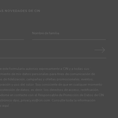
AS NOVEDADES DE CIN
 este formulario autorizo expresamente a CIN y a todas sus
tamiento de mis datos personales para fines de comunicación de
s de fidelización, campañas y ofertas promocionales, eventos,
ración y uso del color. Soy consciente de que en cualquier momento
rotección de datos, es decir, los derechos de acceso, rectificación,
ndome en contacto con el Responsable de Protección de Datos de CIN
ectrónico
dpo_privacy.es@cin.com
. Consulte toda la información
os
aquí
.