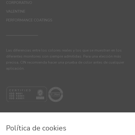
CORPORATIVO
VALENTINE
PERFORMANCE COATINGS
Las diferencias entre los colores reales y los que se muestran en los
diferentes monitores son siempre admitidas. Para una elección más
precisa, CIN recomienda hacer una prueba de color antes de cualquier
aplicación.
Política de cookies
© 2026 CIN VALENTINE, S.A.U.