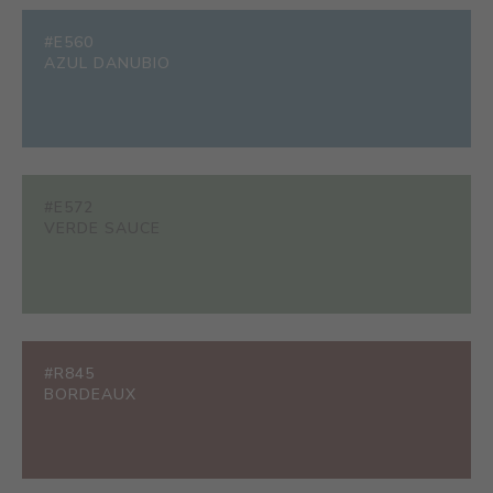
#E560
AZUL DANUBIO
#E572
VERDE SAUCE
#R845
BORDEAUX