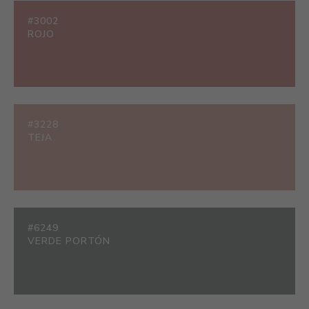
#3002
ROJO
#3228
TEJA
#6249
VERDE PORTÓN