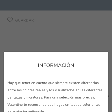
GUARDAR
INFORMACIÓN
COLORES RELACIONADOS
Hay que tener en cuenta que siempre existen diferencias
Los colores de acabado liso se utilizan para
conseguir un aspecto lacado al tiempo que
entre los colores reales y los visualizados en las diferentes
protegen tus maderas de las agresiones cotidianas.
pantallas o monitores. Para una selección más precisa,
Valentine te recomienda que hagas un test de color antes
de cualquier aplicación.