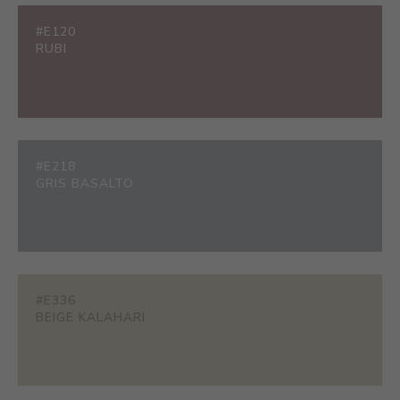
#E120
RUBI
#E218
GRIS BASALTO
#E336
BEIGE KALAHARI