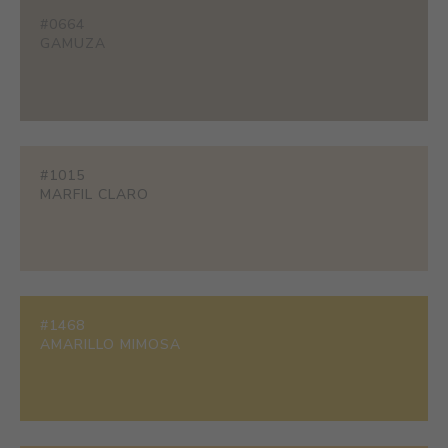
#0664
GAMUZA
#1015
MARFIL CLARO
#1468
AMARILLO MIMOSA