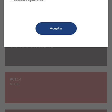
#0501
BLANCO
Aceptar
#0107
CASTAÑO CHOCOLATE
#0114
ROJO