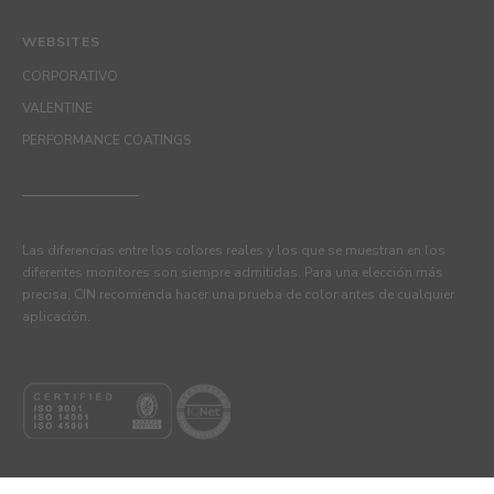
WEBSITES
CORPORATIVO
VALENTINE
PERFORMANCE COATINGS
Las diferencias entre los colores reales y los que se muestran en los
diferentes monitores son siempre admitidas. Para una elección más
precisa, CIN recomienda hacer una prueba de color antes de cualquier
aplicación.