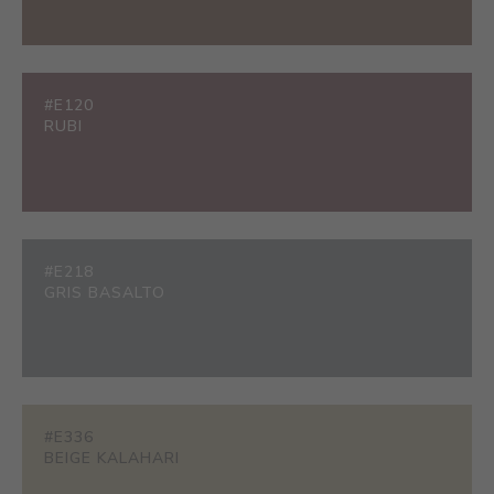
#E120
RUBI
#E218
GRIS BASALTO
#E336
BEIGE KALAHARI