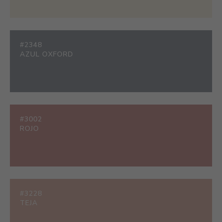
#2348
AZUL OXFORD
#3002
ROJO
#3228
TEJA