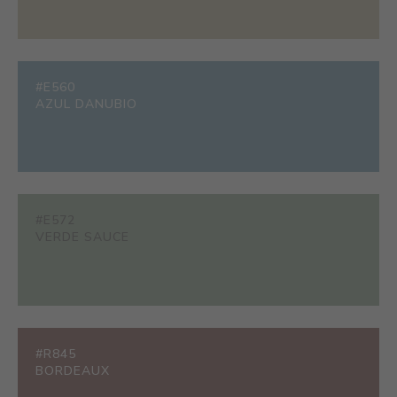
#E560
AZUL DANUBIO
#E572
VERDE SAUCE
#R845
BORDEAUX