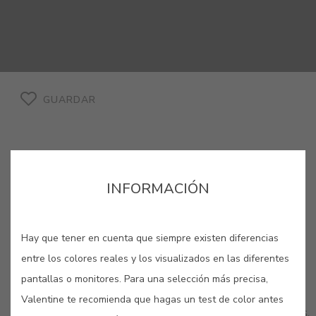
GUARDAR
INFORMACIÓN
Hay que tener en cuenta que siempre existen diferencias
COLORES RELACIONADOS
entre los colores reales y los visualizados en las diferentes
Los colores de acabado liso se utilizan para
pantallas o monitores. Para una selección más precisa,
conseguir un aspecto lacado al tiempo que
Valentine te recomienda que hagas un test de color antes
protegen tus maderas de las agresiones cotidianas.