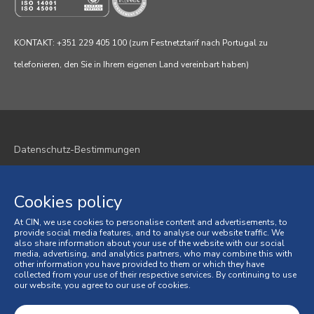
KONTAKT: +351 229 405 100 (zum Festnetztarif nach Portugal zu
telefonieren, den Sie in Ihrem eigenen Land vereinbart haben)
Datenschutz-Bestimmungen
Cookie-Richtlinie
Cookies policy
Geschäftsbedingungen
At CIN, we use cookies to personalise content and advertisements, to
provide social media features, and to analyse our website traffic. We
Allgemeine Verkaufsbedingungen
also share information about your use of the website with our social
media, advertising, and analytics partners, who may combine this with
Verbraucherstreitigkeiten
other information you have provided to them or which they have
collected from your use of their respective services. By continuing to use
our website, you agree to our use of cookies.
Online-Beschwerdebuch