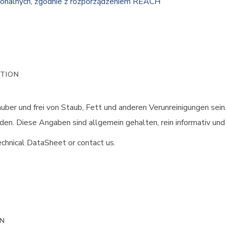
jonalnych, zgodnie z rozporządzeniem REACH
ATION
uber und frei von Staub, Fett und anderen Verunreinigungen sein
n. Diese Angaben sind allgemein gehalten, rein informativ un
chnical DataSheet or contact us.
ON