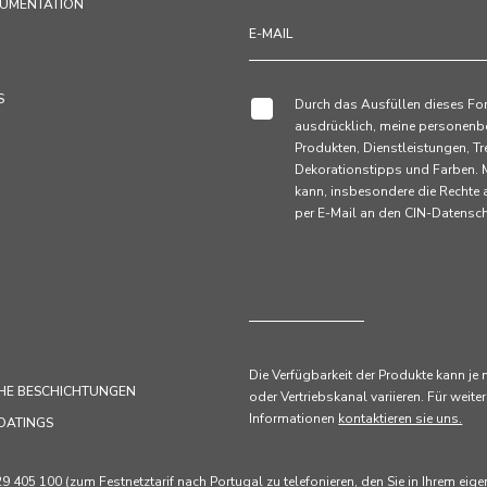
KUMENTATION
S
Durch das Ausfüllen dieses Fo
ausdrücklich, meine personenb
Produkten, Dienstleistungen,
Dekorationstipps und Farben. M
kann, insbesondere die Rechte
per E-Mail an den CIN-Datens
Die Verfügbarkeit der Produkte kann je
HE BESCHICHTUNGEN
oder Vertriebskanal variieren. Für weiter
Informationen
kontaktieren sie uns.
OATINGS
405 100 (zum Festnetztarif nach Portugal zu telefonieren, den Sie in Ihrem eig