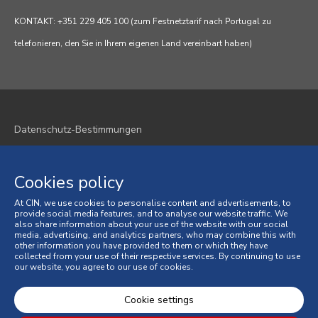
KONTAKT: +351 229 405 100 (zum Festnetztarif nach Portugal zu
telefonieren, den Sie in Ihrem eigenen Land vereinbart haben)
Datenschutz-Bestimmungen
Cookie-Richtlinie
Cookies policy
Geschäftsbedingungen
At CIN, we use cookies to personalise content and advertisements, to
Allgemeine Verkaufsbedingungen
provide social media features, and to analyse our website traffic. We
also share information about your use of the website with our social
media, advertising, and analytics partners, who may combine this with
Verbraucherstreitigkeiten
other information you have provided to them or which they have
collected from your use of their respective services. By continuing to use
our website, you agree to our use of cookies.
Online-Beschwerdebuch
© 2026 CIN, S.A.
Cookie settings