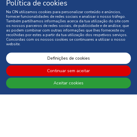
Política de cookies
Na CIN utilizamos cookies para personalizar conteúdo e anúncios,
fornecer funcionalidades de redes sociais e analisar o nosso tráfego.
Também partilhamos informações acerca da tua utilização do site com
os nossos parceiros de redes sociais, de publicidade e de análise, que
CONTACTO: 229 405 100 (chamada para rede fixa nacional)
as podem combinar com outras informações que lhes forneceste ou
recolhidas por estes a partir da tua utilização dos respetivos serviços.
Concordas com os nossos cookies se continuares a utilizar o nosso
website.
Definições de cookies
© 2026 CIN, S.A.
Continuar sem aceitar
Termos e Condições
Aceitar cookies
Política de Privacidade
Política de Cookies
Faqs
Litígios de Consumo