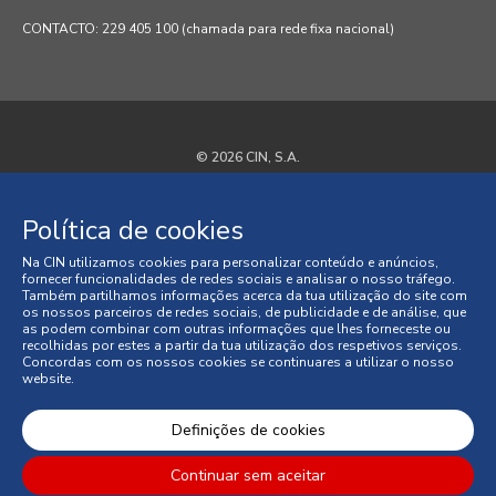
CONTACTO: 229 405 100 (chamada para rede fixa nacional)
© 2026 CIN, S.A.
Termos e Condições
Política de cookies
Política de Privacidade
Na CIN utilizamos cookies para personalizar conteúdo e anúncios,
fornecer funcionalidades de redes sociais e analisar o nosso tráfego.
Política de Cookies
Também partilhamos informações acerca da tua utilização do site com
os nossos parceiros de redes sociais, de publicidade e de análise, que
as podem combinar com outras informações que lhes forneceste ou
Faqs
recolhidas por estes a partir da tua utilização dos respetivos serviços.
Concordas com os nossos cookies se continuares a utilizar o nosso
website.
Litígios de Consumo
Condições Gerais de Venda
Definições de cookies
Continuar sem aceitar