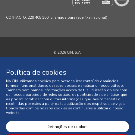
CONTACTO: 229 405 100 (chamada para rede fixa nacional)
© 2026 CIN, S.A.
Termos e Condições
Política de cookies
Política de Privacidade
Na CIN utilizamos cookies para personalizar conteúdo e anúncios,
fornecer funcionalidades de redes sociais e analisar o nosso tráfego.
Política de Cookies
Também partilhamos informações acerca da tua utilização do site com
os nossos parceiros de redes sociais, de publicidade e de análise, que
as podem combinar com outras informações que lhes forneceste ou
Faqs
recolhidas por estes a partir da tua utilização dos respetivos serviços.
Concordas com os nossos cookies se continuares a utilizar o nosso
website.
Litígios de Consumo
Condições Gerais de Venda
Definições de cookies