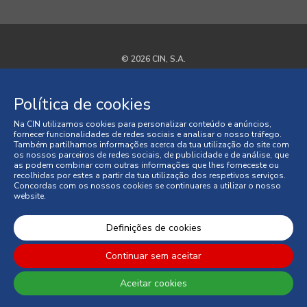
© 2026 CIN, S.A.
Termos e Condições
Política de cookies
Política de Privacidade
Na CIN utilizamos cookies para personalizar conteúdo e anúncios,
fornecer funcionalidades de redes sociais e analisar o nosso tráfego.
Política de Cookies
Também partilhamos informações acerca da tua utilização do site com
os nossos parceiros de redes sociais, de publicidade e de análise, que
as podem combinar com outras informações que lhes forneceste ou
Faqs
recolhidas por estes a partir da tua utilização dos respetivos serviços.
Concordas com os nossos cookies se continuares a utilizar o nosso
website.
Litígios de Consumo
Condições Gerais de Venda
Definições de cookies
Continuar sem aceitar
Aceitar cookies