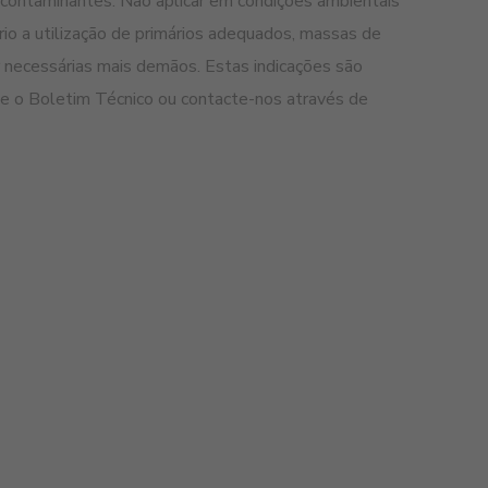
s contaminantes. Não aplicar em condições ambientais
o a utilização de primários adequados, massas de
r necessárias mais demãos. Estas indicações são
lte o Boletim Técnico ou contacte-nos através de