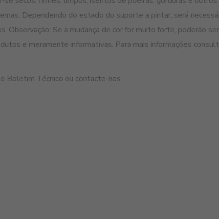
se secos, firmes, limpos, isentos de poeiras, gorduras e outro
emas. Dependendo do estado do suporte a pintar, será necessári
s. Observação: Se a mudança de cor for muito forte, poderão se
produtos e meramente informativas. Para mais informações consu
 o Boletim Técnico ou contacte-nos.