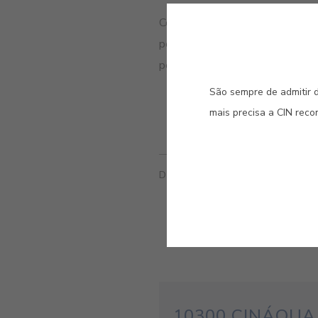
Contém CMIT/MIT (CAS: 55965-8
perigosas ao pulverizar. Não re
película seca: IPBC.
São sempre de admitir d
mais precisa a CIN rec
DOCUMENTAÇÃO TÉCNICA
10300 CINÁQUA