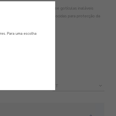
ca. Atenção! Podem formar-se gotículas inaláveis
e CMIT/MIT. Contém produtos biocidas para protecção da
ores. Para uma escolha
Filtro
PT