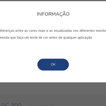
4-9), BIT (CAS: 2634-33-5). Pode provocar uma reacção alérgi
INFORMAÇÃO
spirar a pulverização ou névoas.Contém produtos biocidas: BIT 
iferenças entre as cores reais e as visualizadas nos diferentes monit
omenda que faça um teste de cor antes de qualquer aplicação.
OK
 GC 300