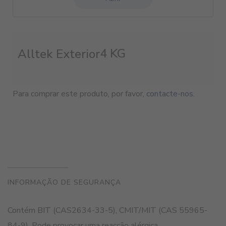
4 KG
Alltek Exterior
Para comprar este produto, por favor,
contacte-nos
.
INFORMAÇÃO DE SEGURANÇA
Contém BIT (CAS2634-33-5), CMIT/MIT (CAS 55965-
84-9). Pode provocar uma reacção alérgica.