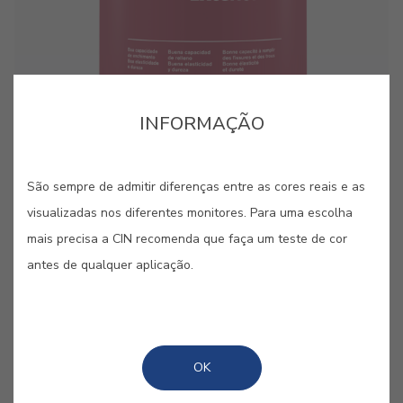
cor para aquela parede lá em casa?”. Estes pequenos
cor para aquela parede lá em casa?”. Estes pequenos
cartões, pintados com as nossas cores originais, são
cartões, pintados com as nossas cores originais, são
bastante úteis quando se pretende “pintar antes de pintar”.
bastante úteis quando se pretende “pintar antes de pintar”.
INFORMAÇÃO
São sempre de admitir diferenças entre as cores reais e as
GUARDAR
visualizadas nos diferentes monitores. Para uma escolha
mais precisa a CIN recomenda que faça um teste de cor
PARTILHAR
antes de qualquer aplicação.
OK