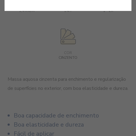
RENDIMENTO
TEMPO SECAGEM
APLICAÇÃO
2
1,4 KG/M
24H
1 - 2X
COR
CINZENTO
Massa aquosa cinzenta para enchimento e regularização
de superfícies no exterior, com boa elasticidade e dureza.
Boa capacidade de enchimento
Boa elasticidade e dureza
Fácil de aplicar