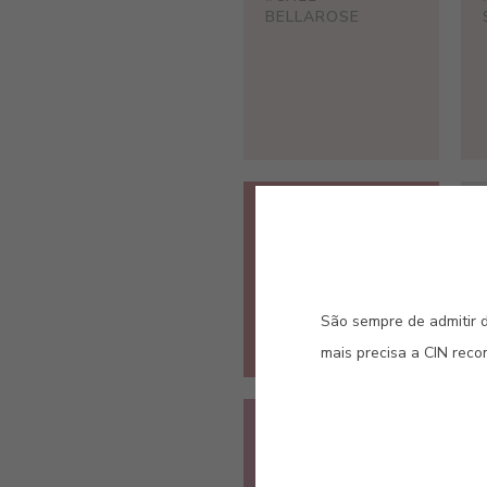
BELLAROSE
#CH27
FRAGOLA
São sempre de admitir d
mais precisa a CIN rec
#CH32
MAGENTA