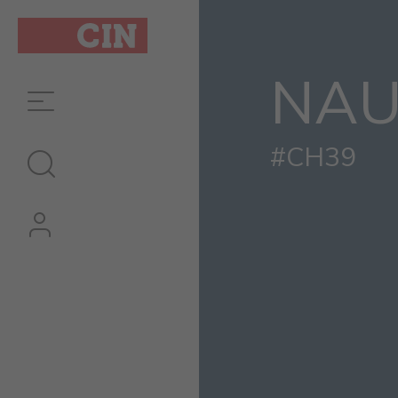
Cor
Nautilus
NAU
para
interiores
#CH39