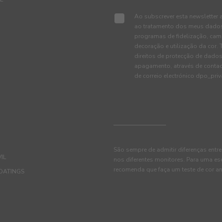
Ao subscrever esta newsletter 
ao tratamento dos meus dados 
programas de fidelização, cam
decoração e utilização da cor
direitos de protecção de dados
apagamento, através de conta
de correio electrónico dpo_pr
São sempre de admitir diferenças entre
IL
nos diferentes monitores. Para uma es
recomenda que faça um teste de cor an
OATINGS