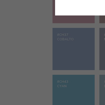
#CH37
COBALTO
#CH43
CYAN