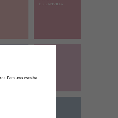
A
BUGANVILIA
#CH31
VISTA
HOLI
ores. Para uma escolha
#CH36
AR
BLAU