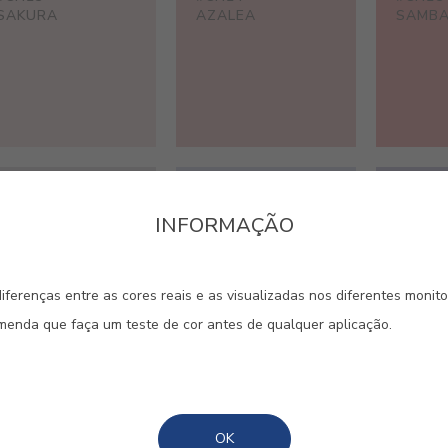
SAKURA
AZALEA
SAMB
#CH28
#CH29
#CH30
LILAC
IRIS
FLORA
INFORMAÇÃO
iferenças entre as cores reais e as visualizadas nos diferentes monit
omenda que faça um teste de cor antes de qualquer aplicação.
#CH33
#CH34
#CH35
MARSALA
CELESTE
MIRAM
OK