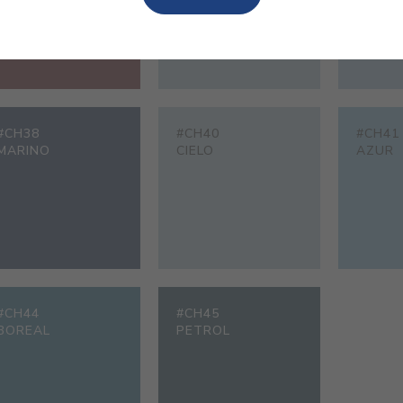
#CH38
#CH40
#CH41
MARINO
CIELO
AZUR
#CH44
#CH45
BOREAL
PETROL