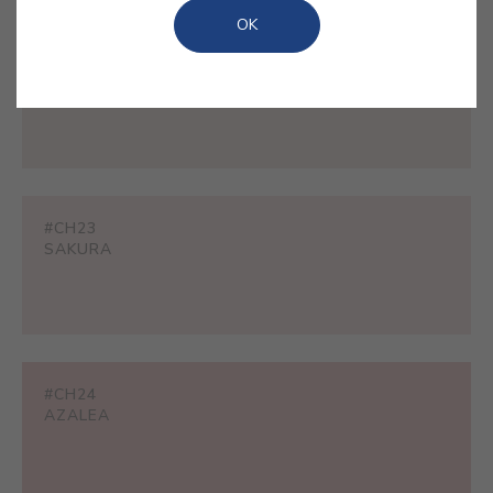
OK
#CH22
BELLAROSE
#CH23
SAKURA
#CH24
AZALEA