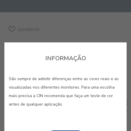
GUARDAR
INFORMAÇÃO
CORES RELACIONADAS
São sempre de admitir diferenças entre as cores reais e as
visualizadas nos diferentes monitores. Para uma escolha
Esta seleção explora o poder emocional dos
vermelhos e a profundidade dos azuis, criando um
mais precisa a CIN recomenda que faça um teste de cor
diálogo cromático cheio de força e personalidade. É
antes de qualquer aplicação.
uma paleta de contrastes marcantes, perfeita para
ambientes que procuram expressar paixão e uma
sofisticação ousada.