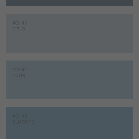
#CH40
CIELO
#CH41
AZUR
#CH42
BLUEBIRD