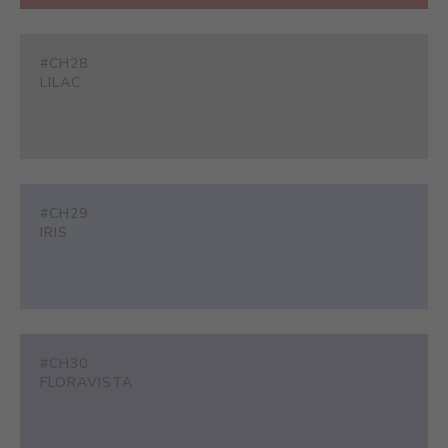
#CH28
LILAC
#CH29
IRIS
#CH30
FLORAVISTA