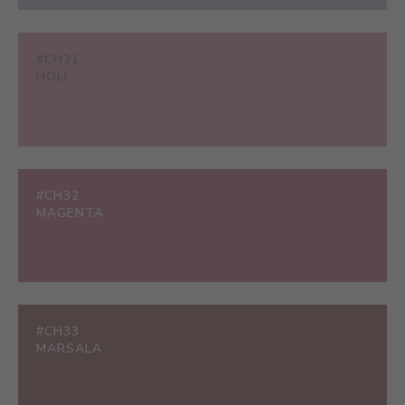
#CH31
HOLI
#CH32
MAGENTA
#CH33
MARSALA