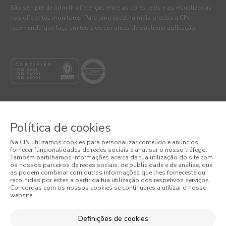
São sempre de admitir diferenças entre as cores reais e as visualizadas
nos diferentes monitores. Para uma escolha mais precisa a CIN
recomenda que faça um teste de cor antes de qualquer aplicação.
Política de cookies
© 2026 CIN, S.A.
Na CIN utilizamos cookies para personalizar conteúdo e anúncios,
fornecer funcionalidades de redes sociais e analisar o nosso tráfego.
Termos e Condições
Também partilhamos informações acerca da tua utilização do site com
os nossos parceiros de redes sociais, de publicidade e de análise, que
as podem combinar com outras informações que lhes forneceste ou
Política de Privacidade
recolhidas por estes a partir da tua utilização dos respetivos serviços.
Concordas com os nossos cookies se continuares a utilizar o nosso
website.
Política de Cookies
Condições Gerais de Venda
Definições de cookies