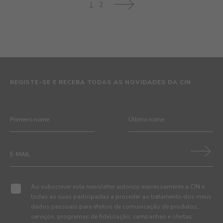
1
2
>
REGISTE-SE E RECEBA TODAS AS NOVIDADES DA CIN
Ao subscrever esta newsletter autorizo expressamente a CIN e
todas as suas participadas a proceder ao tratamento dos meus
dados pessoais para efeitos de comunicação de produtos,
serviços, programas de fidelização, campanhas e ofertas