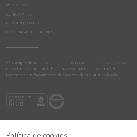
WEBSITES
CORPORATIVO
CONSTRUÇÃO CIVIL
PERFORMANCE COATINGS
São sempre de admitir diferenças entre as cores reais e as visualizadas
nos diferentes monitores. Para uma escolha mais precisa a CIN
recomenda que faça um teste de cor antes de qualquer aplicação.
Política de cookies