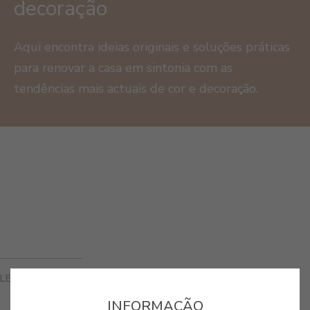
decoração
Aqui encontra ideias originais e soluções práticas
para renovar a casa em sintonia com as
tendências mais actuais de cor e decoração.
LEIA TAMBÉM
INFORMAÇÃO