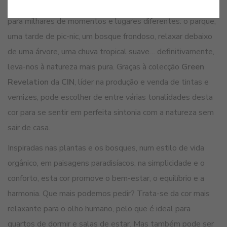
tal forma autêntica e original que consegue transportar-nos
para milhares de momentos e lugares diferentes: o parque,
uma tarde de pic-nic, um bosque frondoso, relaxar debaixo
de uma árvore, uma chuva tropical suave… definitivamente,
leva-nos à natureza mais pura. Graças à colecção
Green
Revelation
da
CIN
, líder na produção e venda de tintas e
vernizes, pode escolher de entre várias tonalidades desta
cor para se sentir em perfeita sintonia com a natureza sem
sair de casa.
Inspiradas nas plantas e os bosques, num estilo de vida
orgânico, em paisagens paradisíacos, na simplicidade e o
conforto, esta cor promove o bem-estar, o equilíbrio e a
harmonia. Que mais podemos pedir? Trata-se da cor mais
relaxante para o olho humano, pelo que é ideal para
quartos de dormir e salas de estar. Mas também pode ser