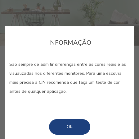
INFORMAÇÃO
São sempre de admitir diferenças entre as cores reais e as
PUBLICADO POR: CIN
/ 5 OUTUBRO 2021
visualizadas nos diferentes monitores. Para uma escolha
mais precisa a CIN recomenda que faça um teste de cor
2 MINUTOS
antes de qualquer aplicação.
PARTILHAR
GUARDAR
OK
“Verde, como gosto de ti verde” -
Trata-se de uma cor de