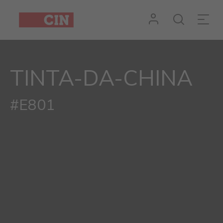
Cor
Tinta-
da-
TINTA-DA-CHINA
china
#E801