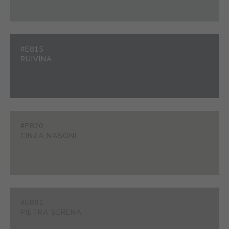
#E815
RUIVINA
#E820
CINZA NASONI
#E891
PIETRA SERENA