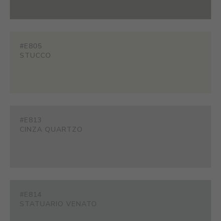
#E805
STUCCO
#E813
CINZA QUARTZO
#E814
STATUARIO VENATO