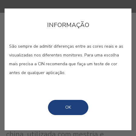
INFORMAÇÃO
COMPRAR ONLINE
São sempre de admitir diferenças entre as cores reais e as
GUARDAR
visualizadas nos diferentes monitores. Para uma escolha
mais precisa a CIN recomenda que faça um teste de cor
antes de qualquer aplicação.
TINTA-DA-CHINA #E801
OK
Sofisticado, puro, equilibrado. Um dos
infinitos matizes negros da tinta
china, utilizada com mestria e