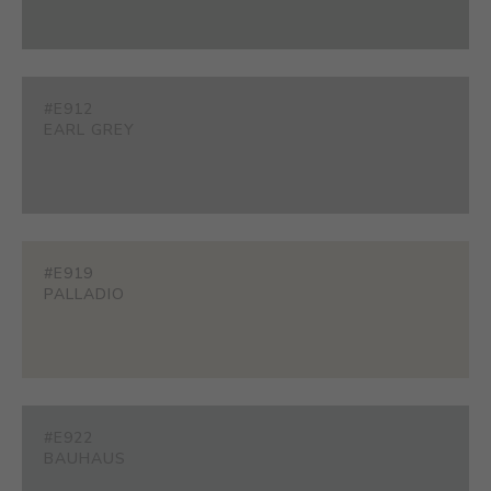
#E912
EARL GREY
#E919
PALLADIO
#E922
BAUHAUS