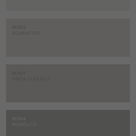
#E802
ALABASTRO
#E803
CINZA CLÁSSICO
#E804
MONÓLITO