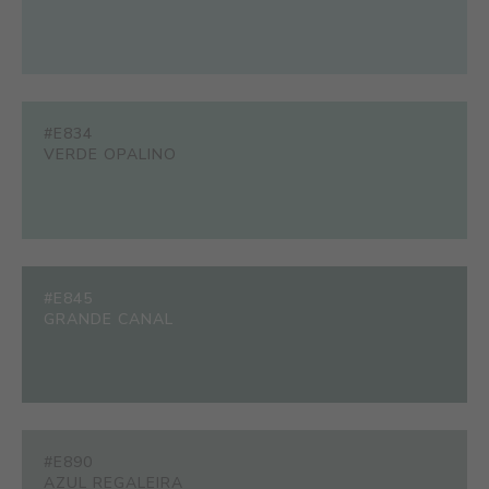
#E834
VERDE OPALINO
#E845
GRANDE CANAL
#E890
AZUL REGALEIRA