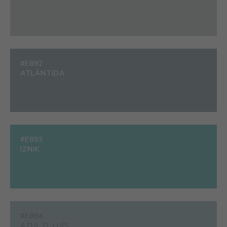
#E892
ATLÂNTIDA
#E893
IZNIK
#E894
AZUL D. LUÍS