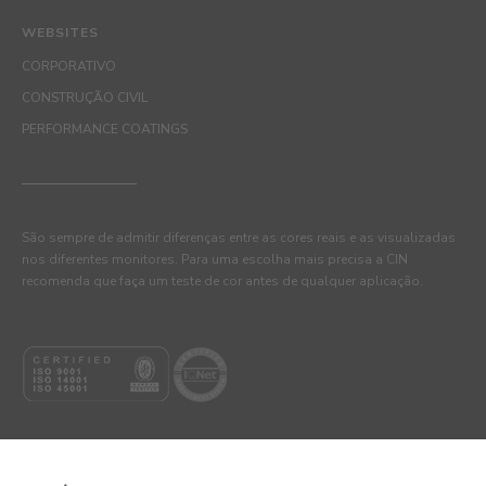
WEBSITES
CORPORATIVO
CONSTRUÇÃO CIVIL
PERFORMANCE COATINGS
São sempre de admitir diferenças entre as cores reais e as visualizadas
nos diferentes monitores. Para uma escolha mais precisa a CIN
recomenda que faça um teste de cor antes de qualquer aplicação.