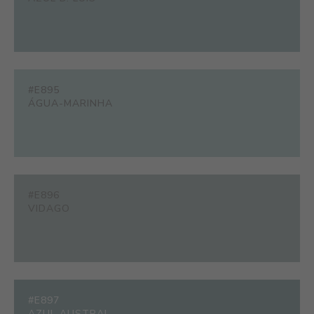
#E895
ÁGUA-MARINHA
#E896
VIDAGO
#E897
AZUL AUSTRAL