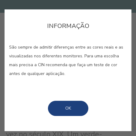
INFORMAÇÃO
COMPRAR ONLINE
São sempre de admitir diferenças entre as cores reais e as
GUARDAR
visualizadas nos diferentes monitores. Para uma escolha
mais precisa a CIN recomenda que faça um teste de cor
antes de qualquer aplicação.
VIRIDIANO #E899
OK
Um pigmento imprescindível para as
Belas Artes, produzido pela primeira
vez no século XIX. Um verde-