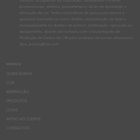
serviços, programas de fidelização, campanhas e ofertas
promocionais, eventos, passatempos, dicas de decoração e
utilização da cor. Tenho consciência de que posso exercer a
qualquer momento os meus direitos de protecção de dados,
nomeadamente os direitos de acesso, rectificação, oposição ou
apagamento, através de contacto com o Encarregado de
Protecção de Dados da CIN pelo endereço de correio electrónico
dpo_privacy@cin.com
MENUS
QUEM SOMOS
COR
INSPIRAÇÃO
PRODUTOS
LOJAS
APOIO AO CLIENTE
CONTACTOS