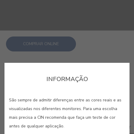
COMPRAR ONLINE
GUARDAR
INFORMAÇÃO
São sempre de admitir diferenças entre as cores reais e as
visualizadas nos diferentes monitores. Para uma escolha
CORES RELACIONADAS
mais precisa a CIN recomenda que faça um teste de cor
antes de qualquer aplicação.
As cores de acabamento liso são usadas para obter