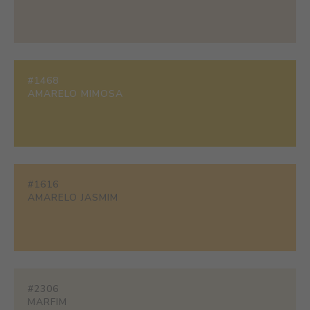
#1468
AMARELO MIMOSA
#1616
AMARELO JASMIM
#2306
MARFIM