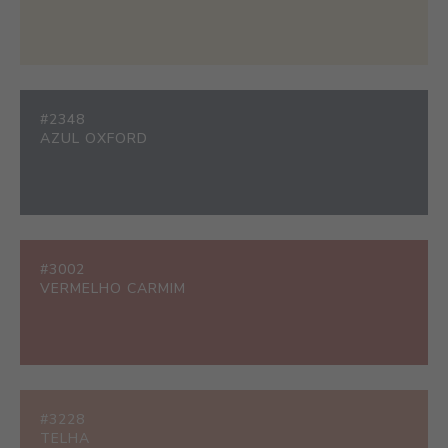
#2348
AZUL OXFORD
#3002
VERMELHO CARMIM
#3228
TELHA