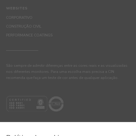
WEBSITES
CORPORATIVO
CONSTRUÇÃO CIVIL
PERFORMANCE COATINGS
São sempre de admitir diferenças entre as cores reais e as visualizadas
nos diferentes monitores. Para uma escolha mais precisa a CIN
recomenda que faça um teste de cor antes de qualquer aplicação.