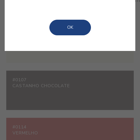
um aspecto lacado ao mesmo tempo que protegem
as suas madeiras das agressões do dia-a-dia.
OK
#0501
BRANCO
#0107
CASTANHO CHOCOLATE
#0114
VERMELHO