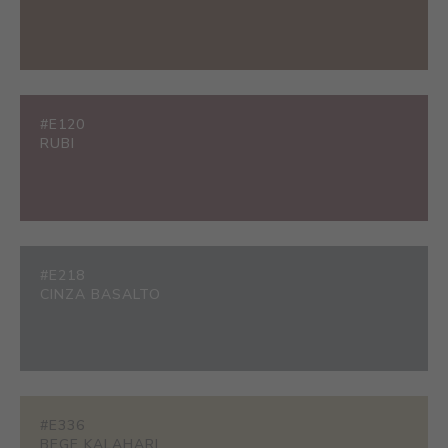
#E120
RUBI
#E218
CINZA BASALTO
#E336
BEGE KALAHARI