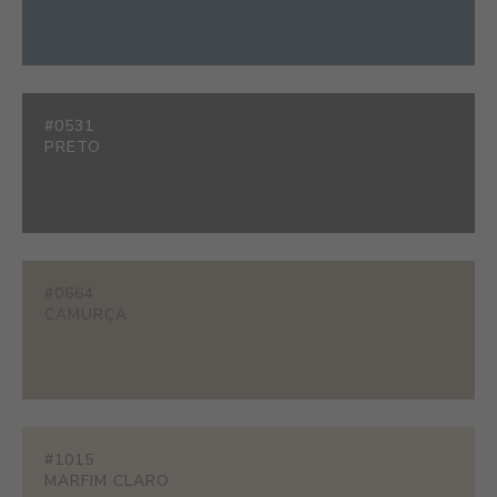
#0531
PRETO
#0664
CAMURÇA
#1015
MARFIM CLARO