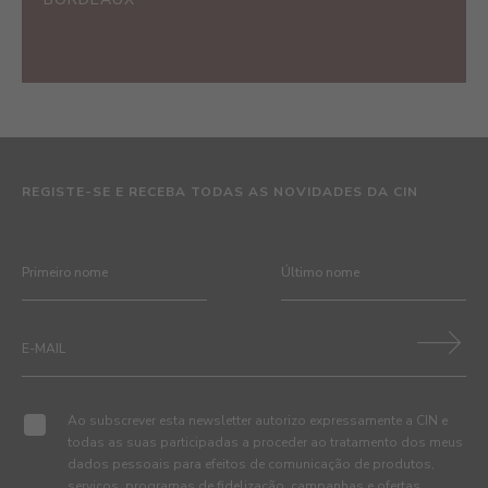
REGISTE-SE E RECEBA TODAS AS NOVIDADES DA CIN
Ao subscrever esta newsletter autorizo expressamente a CIN e
todas as suas participadas a proceder ao tratamento dos meus
dados pessoais para efeitos de comunicação de produtos,
serviços, programas de fidelização, campanhas e ofertas