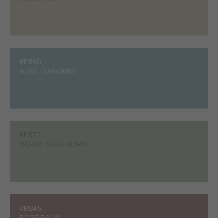
#E560
AZUL DANÚBIO
#E572
VERDE SALGUEIRO
#R845
BORDEAUX