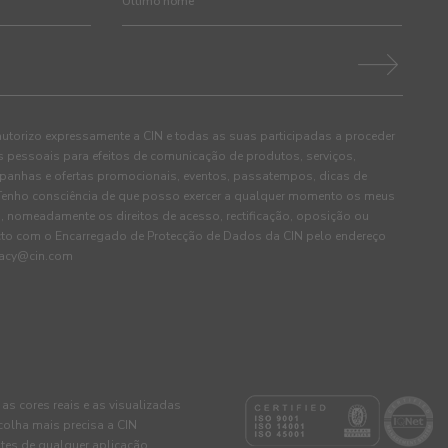
autorizo expressamente a CIN e todas as suas participadas a proceder
pessoais para efeitos de comunicação de produtos, serviços,
panhas e ofertas promocionais, eventos, passatempos, dicas de
. Tenho consciência de que posso exercer a qualquer momento os meus
, nomeadamente os direitos de acesso, rectificação, oposição ou
cto com o Encarregado de Protecção de Dados da CIN pelo endereço
ivacy@cin.com
 as cores reais e as visualizadas
colha mais precisa a CIN
tes de qualquer aplicação.