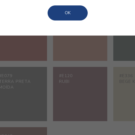
OK
#3002
#3228
#6249
VERMELHO
TELHA
VERDE
CARMIM
#E079
#E120
#E336
TERRA PRETA
RUBI
BEGE 
MOÍDA