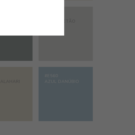
#7467
 PORTÃO
CINZA BETÃO
#E560
KALAHARI
AZUL DANÚBIO