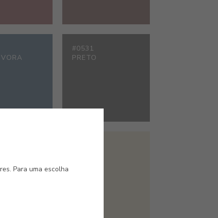
#0531
ÉVORA
PRETO
#2306
LO JASMIM
MARFIM
ores. Para uma escolha