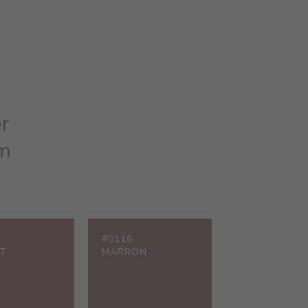
r
em
#0116
T
MARRON