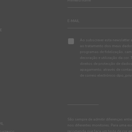
TE
Ao subscrever esta newsletter 
ao tratamento dos meus dados 
programas de fidelização, cam
decoração e utilização da cor
direitos de protecção de dados
apagamento, através de conta
de correio electrónico dpo_pr
São sempre de admitir diferenças entre
IL
nos diferentes monitores. Para uma es
recomenda que faça um teste de cor an