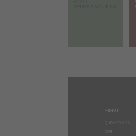
#E572
VERDE SALGUEIRO
MENUS
QUEM SOMOS
COR