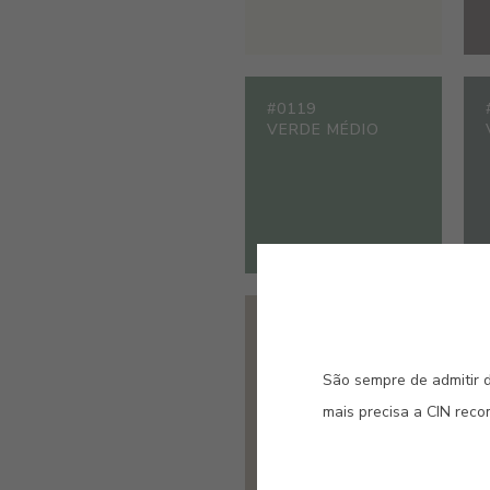
#0119
VERDE MÉDIO
#0664
CAMURÇA
São sempre de admitir d
mais precisa a CIN rec