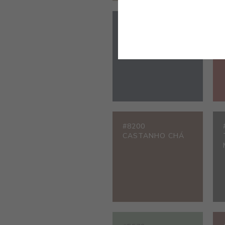
#2348
AZUL OXFORD
#8200
CASTANHO CHÁ