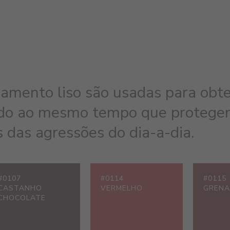
bamento liso são usadas para obte
ado ao mesmo tempo que proteg
 das agressões do dia-a-dia.
#0107
#0114
#0115
CASTANHO
VERMELHO
GRENA
CHOCOLATE