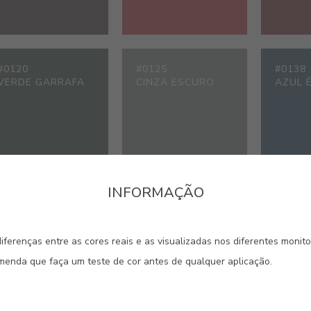
#0120
#0125
#0138
VERDE GARRAFA
CINZA ESCURO
AZUL 
INFORMAÇÃO
#1015
#1468
#1616
MARFIM CLARO
AMARELO MIMOSA
AMARE
iferenças entre as cores reais e as visualizadas nos diferentes monit
omenda que faça um teste de cor antes de qualquer aplicação.