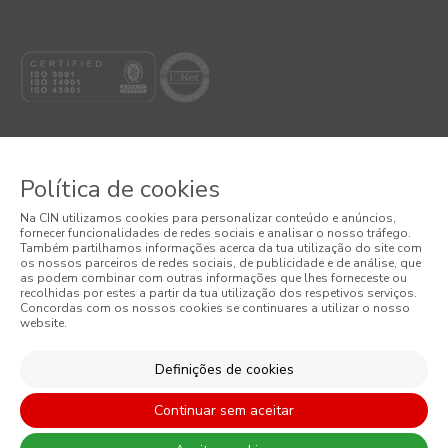
Política de cookies
© 2026 CIN, S.A.
Na CIN utilizamos cookies para personalizar conteúdo e anúncios,
fornecer funcionalidades de redes sociais e analisar o nosso tráfego.
Termos e Condições
Também partilhamos informações acerca da tua utilização do site com
os nossos parceiros de redes sociais, de publicidade e de análise, que
as podem combinar com outras informações que lhes forneceste ou
Política de Privacidade
recolhidas por estes a partir da tua utilização dos respetivos serviços.
Concordas com os nossos cookies se continuares a utilizar o nosso
website.
Política de Cookies
Condições Gerais de Venda
Definições de cookies
Continuar sem aceitar