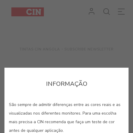
Subscribe
Newsletter
SUBSCRIBE NEWSLETTER
TINTAS CIN ANGOLA
THIS I
INFORMAÇÃO
LIGA-TE AO MUNDO DO SURF
São sempre de admitir diferenças entre as cores reais e as
visualizadas nos diferentes monitores. Para uma escolha
Junta-te a nós
mais precisa a CIN recomenda que faça um teste de cor
antes de qualquer aplicação.