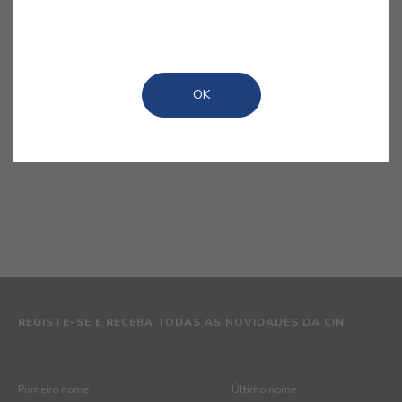
Subscrever
OK
Subscrever
REGISTE-SE E RECEBA TODAS AS NOVIDADES DA CIN