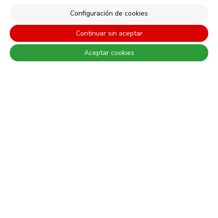
Configuración de cookies
Las diferencias entre los colores reales y los que se muestran en los
Continuar sin aceptar
diferentes monitores son siempre admitidas. Para una elección más
precisa, CIN recomienda hacer una prueba de color antes de cualquier
Aceptar cookies
aplicación.
© 2026 CIN, S.A.
Términos y Condiciones
Política de Privacidad