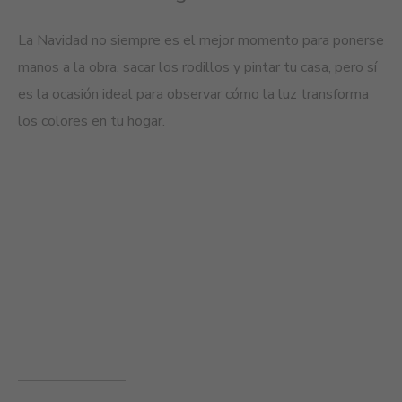
d
La Navidad no siempre es el mejor momento para ponerse
manos a la obra, sacar los rodillos y pintar tu casa, pero sí
En
es la ocasión ideal para observar cómo la luz transforma
un
los colores en tu hogar.
re
ve
pa
cl
ga
igu