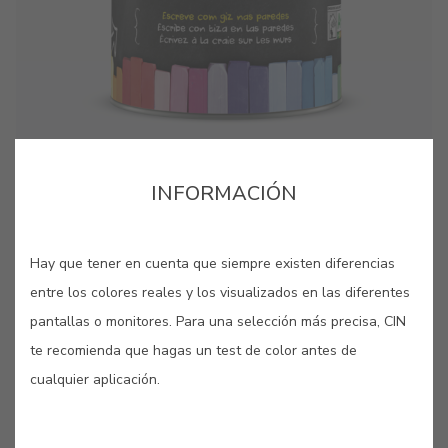
cor para aquela parede lá em casa?”. Estes pequenos
cor para aquela parede lá em casa?”. Estes pequenos
cartões, pintados com as nossas cores originais, são
cartões, pintados com as nossas cores originais, são
bastante úteis quando se pretende “pintar antes de pintar”.
bastante úteis quando se pretende “pintar antes de pintar”.
INFORMACIÓN
GUARDAR
Hay que tener en cuenta que siempre existen diferencias
COMPARTIR
entre los colores reales y los visualizados en las diferentes
pantallas o monitores. Para una selección más precisa, CIN
te recomienda que hagas un test de color antes de
cualquier aplicación.