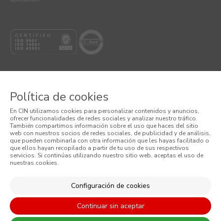
Política de cookies
© 2026 CIN, S.A.
En CIN utilizamos cookies para personalizar contenidos y anuncios,
ofrecer funcionalidades de redes sociales y analizar nuestro tráfico.
Términos y Condiciones
También compartimos información sobre el uso que haces del sitio
web con nuestros socios de redes sociales, de publicidad y de análisis,
que pueden combinarla con otra información que les hayas facilitado o
Política de Privacidad
que ellos hayan recopilado a partir de tu uso de sus respectivos
servicios. Si continúas utilizando nuestro sitio web, aceptas el uso de
nuestras cookies.
Política de Cookies
Condiciones Generales de Venta
Configuración de cookies
Continuar sin aceptar