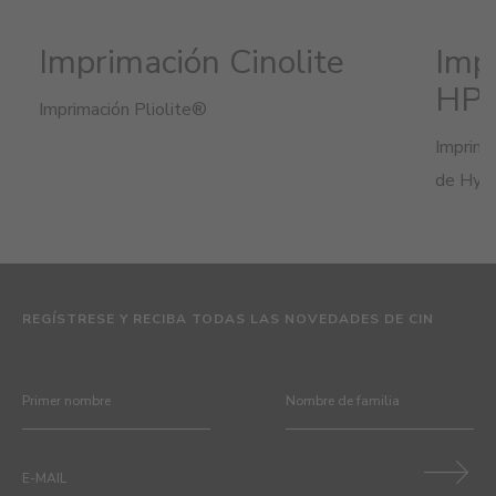
Imprimación Cinolite
Imp
HP
Imprimación Pliolite®
Imprima
de Hydr
REGÍSTRESE Y RECIBA TODAS LAS NOVEDADES DE CIN