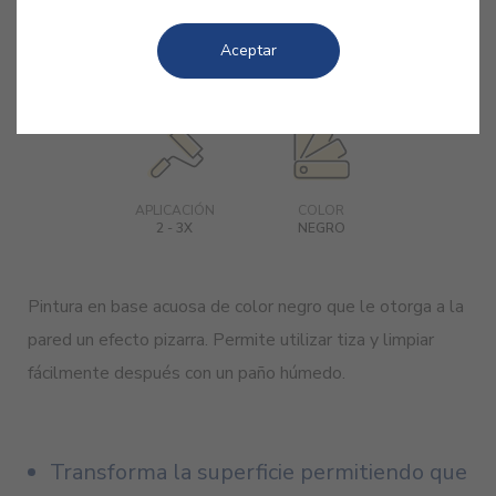
ACABADO
RENDIMIENTO
REPINTADO
2
MATE PROFUNDO /
10 - 14 M
/L
3 - 4H
Aceptar
LISO
APLICACIÓN
COLOR
2 - 3X
NEGRO
Pintura en base acuosa de color negro que le otorga a la
pared un efecto pizarra. Permite utilizar tiza y limpiar
fácilmente después con un paño húmedo.
Transforma la superficie permitiendo que