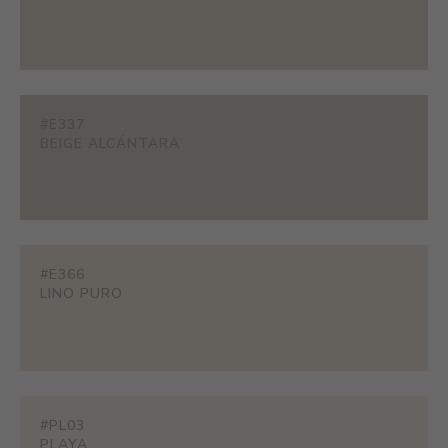
#E337
BEIGE ALCÁNTARA
#E366
LINO PURO
#PL03
PLAYA