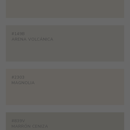
#149B
ARENA VOLCÁNICA
#2303
MAGNOLIA
#839V
MARRÓN CENIZA