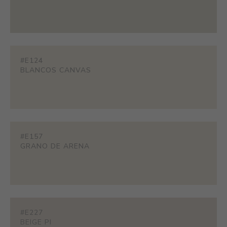
#E124
BLANCOS CANVAS
#E157
GRANO DE ARENA
#E227
BEIGE PI