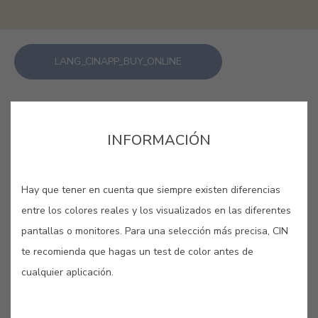
LANG_CINAPP_BUY_ONLINE
GUARDAR
INFORMACIÓN
Hay que tener en cuenta que siempre existen diferencias
entre los colores reales y los visualizados en las diferentes
OREO #354V
pantallas o monitores. Para una selección más precisa, CIN
te recomienda que hagas un test de color antes de
Este beige suave surge del deseo de
cualquier aplicación.
refugio. Inspirado en los interiores
invernales y en los tejidos naturales,