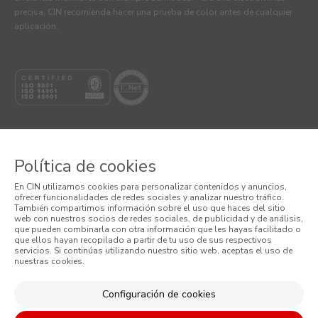
precisa, CIN recomienda hacer una prueba de color antes de cualquier
aplicación.
Política de cookies
© 2026 CIN, S.A.
En CIN utilizamos cookies para personalizar contenidos y anuncios,
ofrecer funcionalidades de redes sociales y analizar nuestro tráfico.
Términos y Condiciones
También compartimos información sobre el uso que haces del sitio
web con nuestros socios de redes sociales, de publicidad y de análisis,
que pueden combinarla con otra información que les hayas facilitado o
Política de Privacidad
que ellos hayan recopilado a partir de tu uso de sus respectivos
servicios. Si continúas utilizando nuestro sitio web, aceptas el uso de
nuestras cookies.
Política de Cookies
Condiciones Generales de Venta
Configuración de cookies