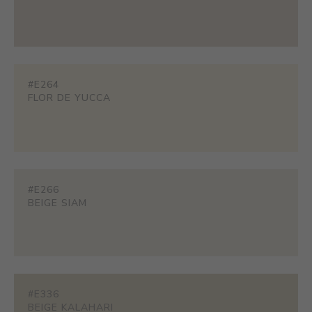
#E264
FLOR DE YUCCA
#E266
BEIGE SIAM
#E336
BEIGE KALAHARI