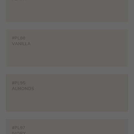
#PL88
VANILLA
#PL95
ALMONDS
#PL97
IVORY