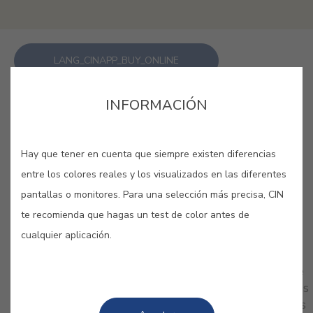
LANG_CINAPP_BUY_ONLINE
INFORMACIÓN
GUARDAR
Hay que tener en cuenta que siempre existen diferencias
entre los colores reales y los visualizados en las diferentes
pantallas o monitores. Para una selección más precisa, CIN
te recomienda que hagas un test de color antes de
COLORES RELACIONADOS
cualquier aplicación.
Con toques naturales, los crema resultan muy
elegantes y sobrios. Ideales para dar un nuevo aire
a tu hogar, gana en calidez y confort y aprovéchalos
como base perfecta para destacar otros elementos