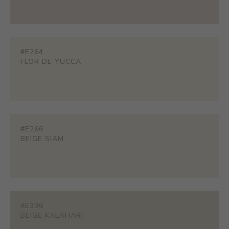
#E264
FLOR DE YUCCA
#E266
BEIGE SIAM
#E336
BEIGE KALAHARI