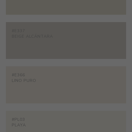
#E337
BEIGE ALCÁNTARA
#E366
LINO PURO
#PL03
PLAYA