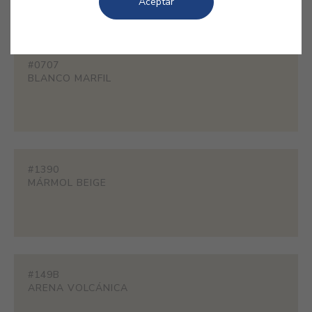
Aceptar
decorativos.
#0707
BLANCO MARFIL
#1390
MÁRMOL BEIGE
#149B
ARENA VOLCÁNICA