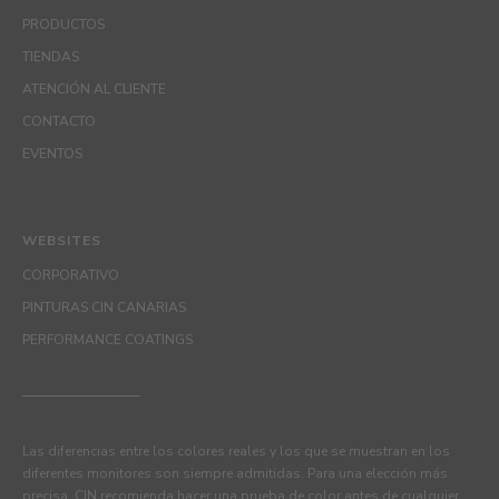
PRODUCTOS
TIENDAS
ATENCIÓN AL CLIENTE
CONTACTO
EVENTOS
WEBSITES
CORPORATIVO
PINTURAS CIN CANARIAS
PERFORMANCE COATINGS
Las diferencias entre los colores reales y los que se muestran en los
diferentes monitores son siempre admitidas. Para una elección más
precisa, CIN recomienda hacer una prueba de color antes de cualquier