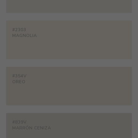
#2303
MAGNOLIA
#354V
OREO
#839V
MARRÓN CENIZA