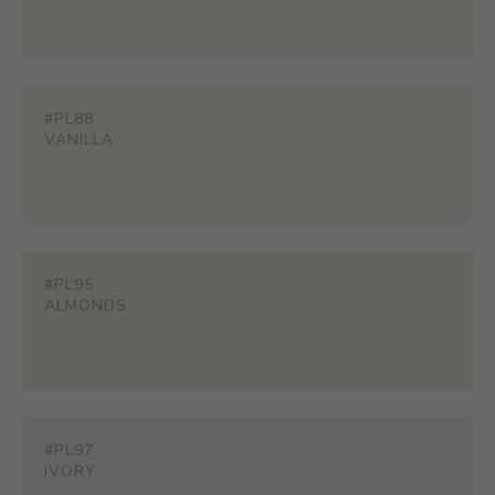
#PL88
VANILLA
#PL95
ALMONDS
#PL97
IVORY