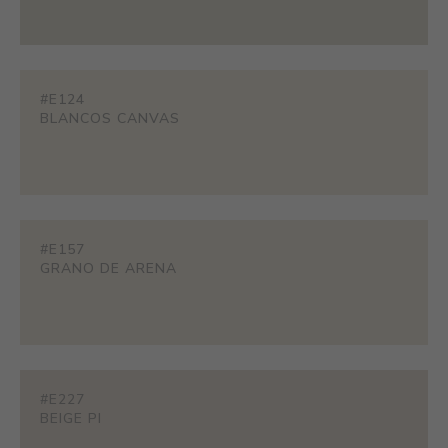
#E124
BLANCOS CANVAS
#E157
GRANO DE ARENA
#E227
BEIGE PI