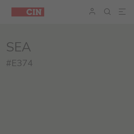
SEA
#E374