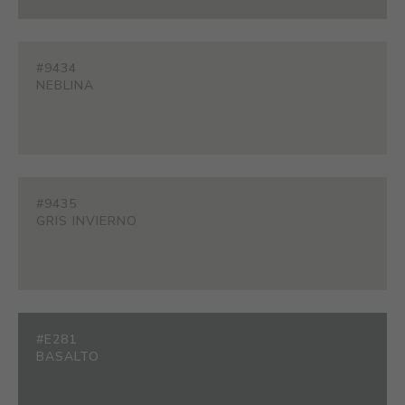
#9434
NEBLINA
#9435
GRIS INVIERNO
#E281
BASALTO