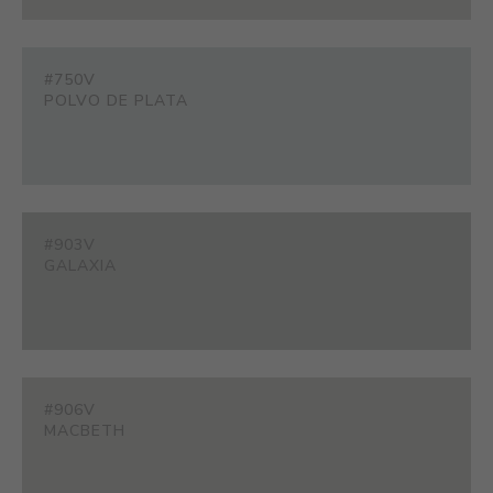
#750V
POLVO DE PLATA
#903V
GALAXIA
#906V
MACBETH