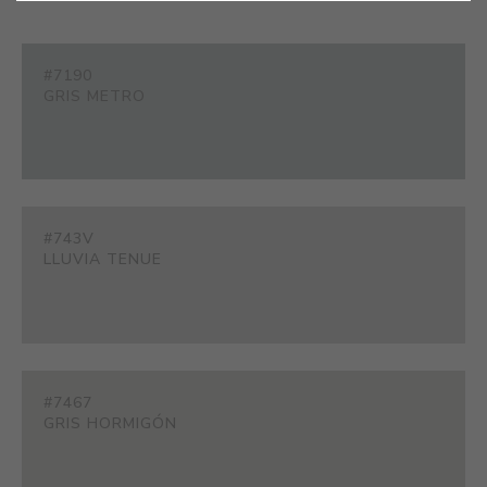
#7190
GRIS METRO
#743V
LLUVIA TENUE
#7467
GRIS HORMIGÓN