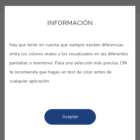
INFORMACIÓN
LANG_CINAPP_BUY_ONLINE
Hay que tener en cuenta que siempre existen diferencias
GUARDAR
entre los colores reales y los visualizados en las diferentes
pantallas o monitores. Para una selección más precisa, CIN
te recomienda que hagas un test de color antes de
cualquier aplicación.
COLORES RELACIONADOS
Mucho más de lo que parecen a simple vista:
Aceptar
suaves, industriales, livianos, minimalistas,
modernos… En definitiva, una bocanada de
versatilidad para nuestro hogar.