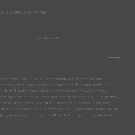
AS NOVEDADES DE CIN
 este formulario autorizo expresamente a CIN y a todas sus
tamiento de mis datos personales para fines de comunicación de
s de fidelización, campañas y ofertas promocionales, eventos,
ración y uso del color. Soy consciente de que en cualquier momento
rotección de datos, es decir, los derechos de acceso, rectificación,
ndome en contacto con el Responsable de Protección de Datos de CIN
dpo_privacy.es@cin.com
. Consulte toda la información relativa a la