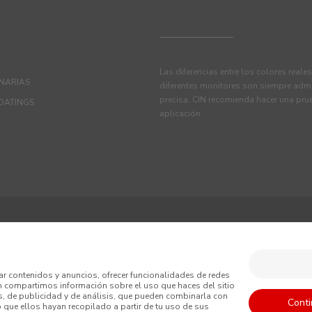
Las diferencias entre los colores reale
ANARIAS
diferentes monitores son siempre admi
precisa, CIN recomienda hacer una pru
OATINGS
aplicación.
iciones
Política de Privacidad
Política de Cookies
ar contenidos y anuncios, ofrecer funcionalidades de redes
én compartimos información sobre el uso que haces del sitio
nerales de Venta
, de publicidad y de análisis, que pueden combinarla con
Conti
o que ellos hayan recopilado a partir de tu uso de sus