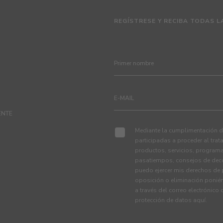
REGÍSTRESE Y RECIBA TODAS L
ENTE
Mediante la cumplimentación de
participadas a proceder al tra
productos, servicios, programa
pasatiempos, consejos de deco
puedo ejercer mis derechos de p
oposición o eliminación ponié
a través del correo electrónico
protección de datos
aquí
.