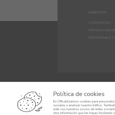
WEBSITES
CORPORATIVO
PINTURAS CIN C
PERFORMANCE C
© 2026 CIN, S.A.
Política de cookies
Términos y Cond
En CIN utilizamos cookies para personaliz
sociales y analizar nuestro tráfico. Tambi
Condiciones Ge
web con nuestros socios de redes sociales
otra información que les hayas facilitado 