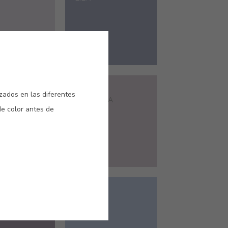
#526V
izados en las diferentes
MARINO
PRINCESA
de color antes de
#E254
SILVESTRE
GLICÍNIA