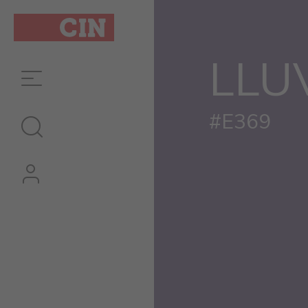
LLU
#E369