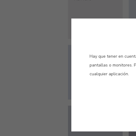
#275V
Hay que tener en cuenta
ESPLIEGO
pantallas o monitores. 
cualquier aplicación.
#754V
NEBLINA AZUL