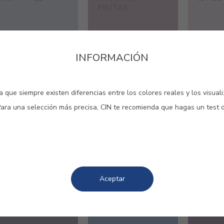
FRUTAS
INFORMACIÓN
#4147
#4179
#513V
 que siempre existen diferencias entre los colores reales y los visual
URZE
LILA EVASIÓN
LILA 
Para una selección más precisa, CIN te recomienda que hagas un test 
Aceptar
#969V
#E037
#E241
NOCHE MÁGICA
ESPLIEGO
MORA 