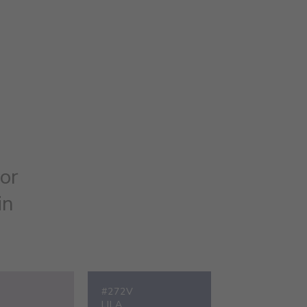
or
in
#272V
LILA