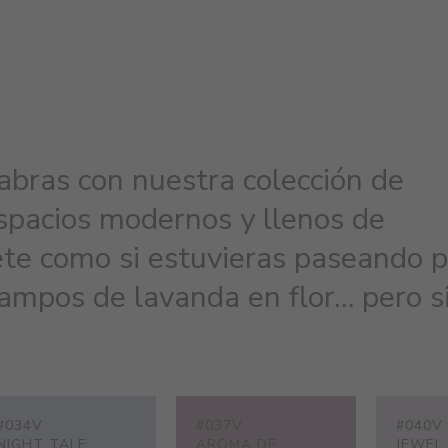
abras con nuestra colección de
spacios modernos y llenos de
ete como si estuvieras paseando p
ampos de lavanda en flor… pero s
#034V
#037V
#040V
NIGHT TALE
AROMA DE
JEWEL