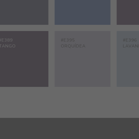
#E389
#E395
#E396
TANGO
ORQUÍDEA
LAVAN