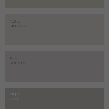
#E385
SILENCIO
#E388
SONATA
#E429
VOGUE