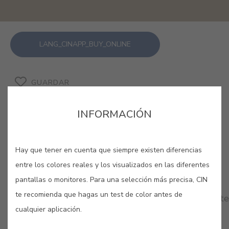
LANG_CINAPP_BUY_ONLINE
GUARDAR
INFORMACIÓN
Hay que tener en cuenta que siempre existen diferencias
COLORES RELACIONADOS
entre los colores reales y los visualizados en las diferentes
pantallas o monitores. Para una selección más precisa, CIN
Los colores neutros son una apuesta segura para
te recomienda que hagas un test de color antes de
pintar nuestras paredes. Déjate sorprender por este
cualquier aplicación.
elegante telón de fondo que te sumergirá en una
atmósfera de calma, sosiego y sofisticación.