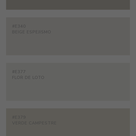
#E340
BEIGE ESPEJISMO
#E377
FLOR DE LOTO
#E379
VERDE CAMPESTRE