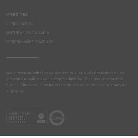
WEBSITES
CORPORATIVO
PINTURAS CIN CANARIAS
PERFORMANCE COATINGS
Las diferencias entre los colores reales y los que se muestran en los
diferentes monitores son siempre admitidas. Para una elección más
precisa, CIN recomienda hacer una prueba de color antes de cualquier
aplicación.