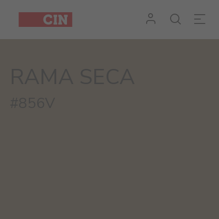
RAMA SECA
#856V