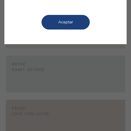
#E375
Aceptar
TÉ BLANCO
#035V
SAINT GEORGE
#1620
CAFÉ CON LECHE