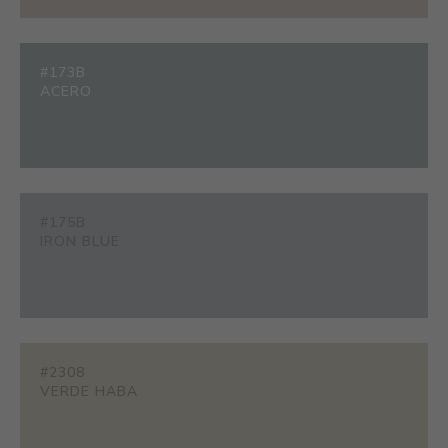
#173B
ACERO
#175B
IRON BLUE
#2308
VERDE HABA