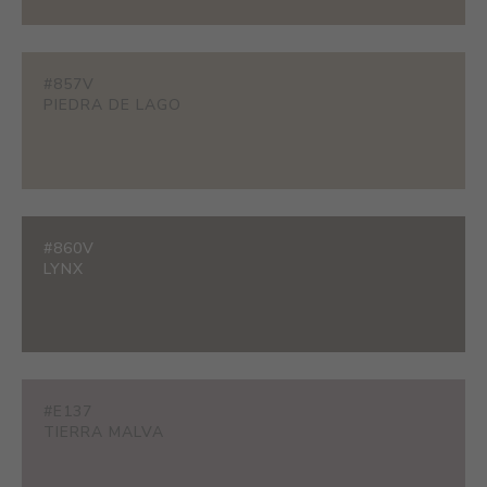
#857V
PIEDRA DE LAGO
#860V
LYNX
#E137
TIERRA MALVA