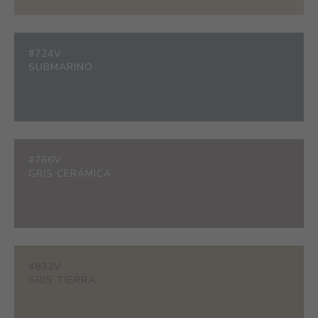
#724V
SUBMARINO
#766V
GRIS CERÁMICA
#832V
GRIS TIERRA