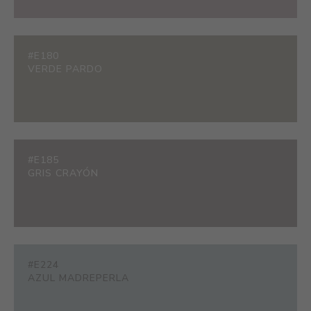
#E180
VERDE PARDO
#E185
GRIS CRAYÓN
#E224
AZUL MADREPERLA