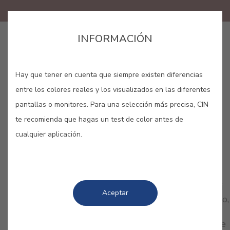
INFORMACIÓN
LANG_CINAPP_BUY_ONLINE
Hay que tener en cuenta que siempre existen diferencias
GUARDAR
entre los colores reales y los visualizados en las diferentes
pantallas o monitores. Para una selección más precisa, CIN
te recomienda que hagas un test de color antes de
cualquier aplicación.
COLORES RELACIONADOS
Deja que sean tus emociones las que hablen por ti
Aceptar
con nuestra colección de rojos. Femenino, romántico,
delicado… Pero el rojo también es fuerza, fuego y
pasión. Dota tu hogar de personalidad. ¿Por cuál te