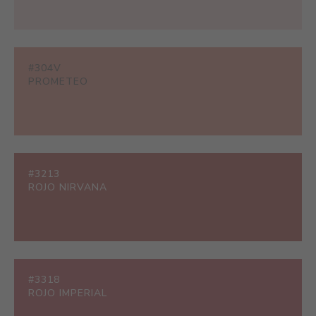
#304V
PROMETEO
#3213
ROJO NIRVANA
#3318
ROJO IMPERIAL