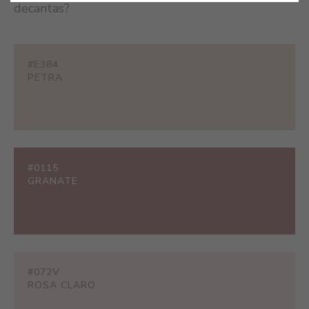
decantas?
#E384
PETRA
#0115
GRANATE
#072V
ROSA CLARO