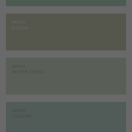
#434V
ISOLDA
#442V
WATER CRESS
#465V
LAGOON