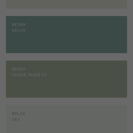
#E399
SELVA
#E603
VERDE HUERTO
#PL34
SKY