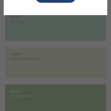
#226V
TENDER
#198V
LAGO TROPICAL
#205V
ST. PATRICK