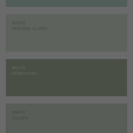
#6368
VERONA CLARO
#672V
HERBIVORE
#940V
LIQUEN