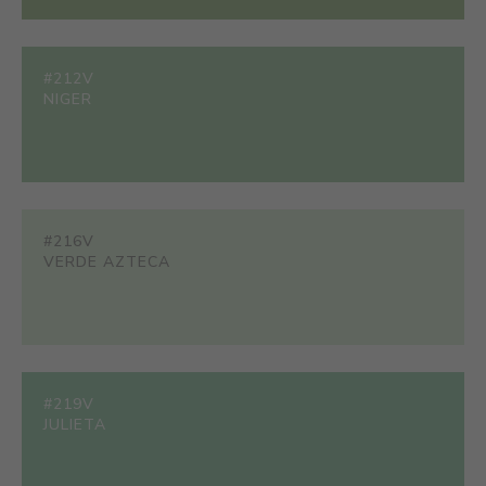
#212V
NIGER
#216V
VERDE AZTECA
#219V
JULIETA