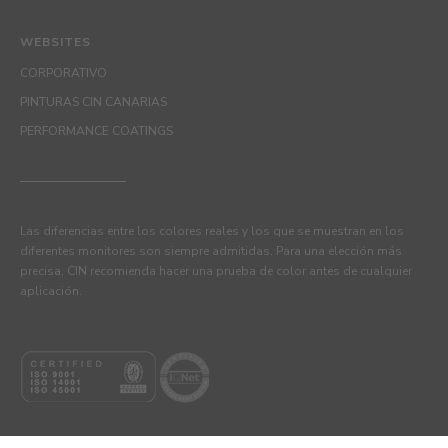
WEBSITES
CORPORATIVO
PINTURAS CIN CANARIAS
PERFORMANCE COATINGS
Las diferencias entre los colores reales y los que se muestran en los
diferentes monitores son siempre admitidas. Para una elección más
precisa, CIN recomienda hacer una prueba de color antes de cualquier
aplicación.