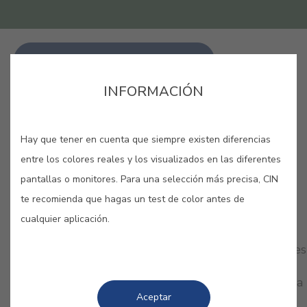
LANG_CINAPP_BUY_ONLINE
INFORMACIÓN
GUARDAR
Hay que tener en cuenta que siempre existen diferencias
entre los colores reales y los visualizados en las diferentes
pantallas o monitores. Para una selección más precisa, CIN
te recomienda que hagas un test de color antes de
COLORES RELACIONADOS
cualquier aplicación.
Disfruta de la naturaleza en tu hogar con los verdes
más puros y sofisticados. Vibrantes, oscuros,
empolvados… ¡Combina diferentes tonalidades para
Aceptar
sentirte inmerso en un bosque de sensaciones!