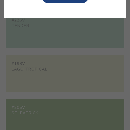
#226V
TENDER
#198V
LAGO TROPICAL
#205V
ST. PATRICK