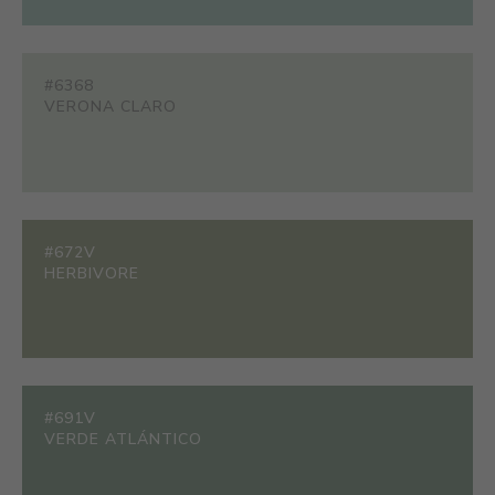
#6368
VERONA CLARO
#672V
HERBIVORE
#691V
VERDE ATLÁNTICO