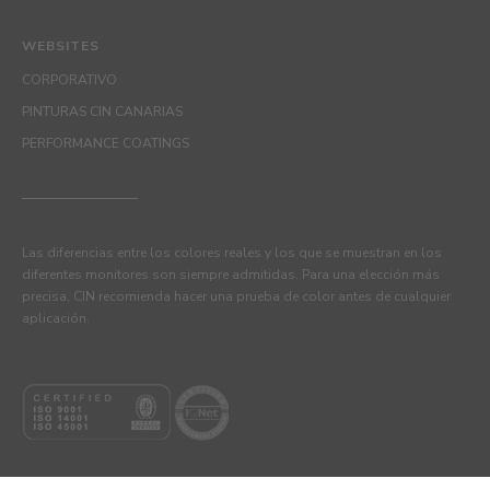
WEBSITES
CORPORATIVO
PINTURAS CIN CANARIAS
PERFORMANCE COATINGS
Las diferencias entre los colores reales y los que se muestran en los
diferentes monitores son siempre admitidas. Para una elección más
precisa, CIN recomienda hacer una prueba de color antes de cualquier
aplicación.