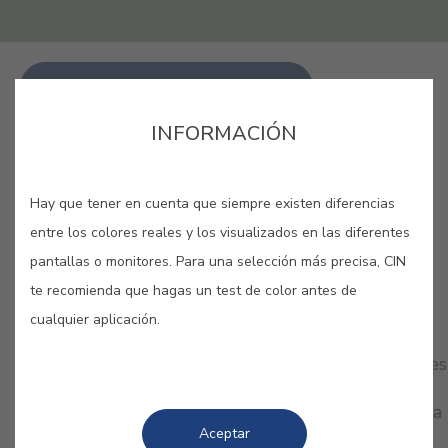
LANG_CINAPP_BUY_ONLINE
INFORMACIÓN
GUARDAR
Hay que tener en cuenta que siempre existen diferencias
entre los colores reales y los visualizados en las diferentes
pantallas o monitores. Para una selección más precisa, CIN
te recomienda que hagas un test de color antes de
COLORES RELACIONADOS
cualquier aplicación.
Disfruta de la naturaleza en tu hogar con los verdes
más puros y sofisticados. Vibrantes, oscuros,
empolvados… ¡Combina diferentes tonalidades para
Aceptar
sentirte inmerso en un bosque de sensaciones!