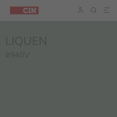
LIQUEN
#940V