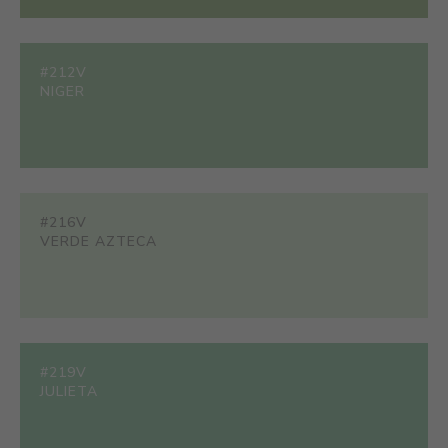
#212V
NIGER
#216V
VERDE AZTECA
#219V
JULIETA