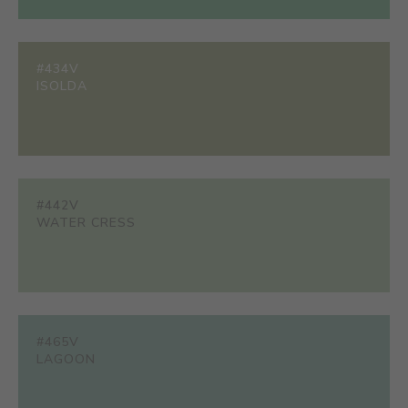
#434V
ISOLDA
#442V
WATER CRESS
#465V
LAGOON