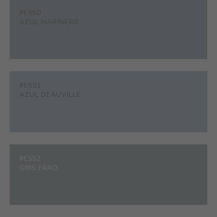
#E550
AZUL MARINERO
#E551
AZUL DEAUVILLE
#E552
GRIS FARO