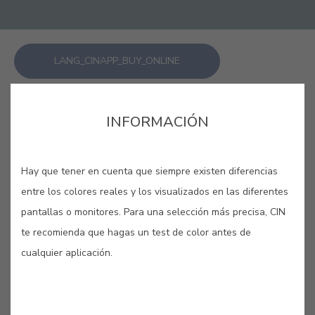
LANG_CINAPP_BUY_ONLINE
GUARDAR
INFORMACIÓN
Hay que tener en cuenta que siempre existen diferencias
entre los colores reales y los visualizados en las diferentes
pantallas o monitores. Para una selección más precisa, CIN
AZUL BÓSFORO #E565
te recomienda que hagas un test de color antes de
cualquier aplicación.
Estrecho que une el Mar Negro y el
mar de Mármara y cuya profundidad
inspira este toque acuático.