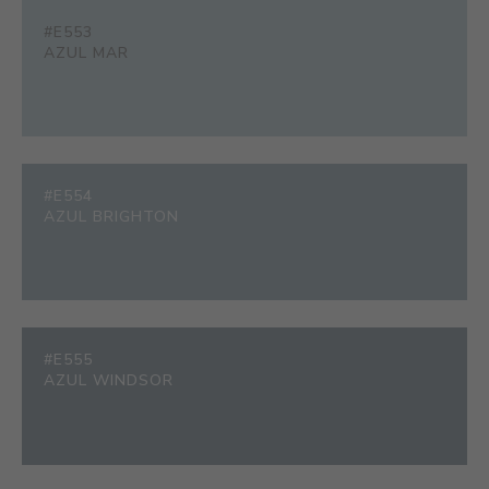
#E553
AZUL MAR
#E554
AZUL BRIGHTON
#E555
AZUL WINDSOR