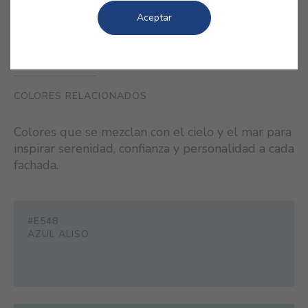
Aceptar
COLORES RELACIONADOS
Colores que se mezclan con el cielo y el mar para
inspirar serenidad, confianza y personalidad a cada
fachada.
#E548
AZUL ALISO