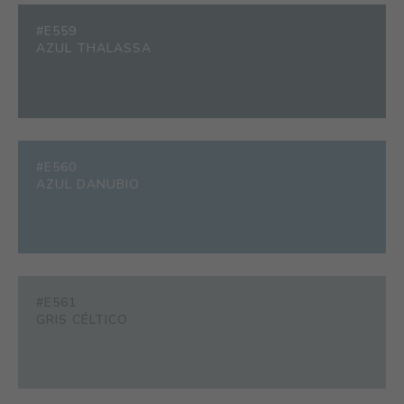
#E559
AZUL THALASSA
#E560
AZUL DANUBIO
#E561
GRIS CÉLTICO