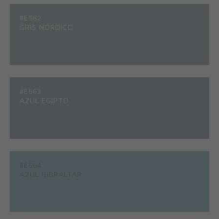
#E562
GRIS NÓRDICO
#E563
AZUL EGIPTO
#E564
AZUL GIBRALTAR