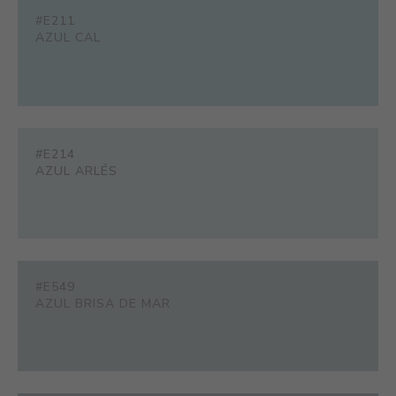
#E211
AZUL CAL
#E214
AZUL ARLÉS
#E549
AZUL BRISA DE MAR