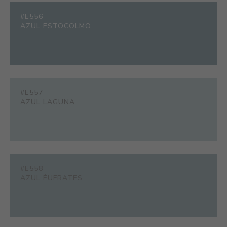
#E556
AZUL ESTOCOLMO
#E557
AZUL LAGUNA
#E558
AZUL ÉUFRATES